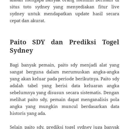
situs toto sydney yang menyediakan fitur live
sydney untuk mendapatkan update hasil secara
cepat dan akurat.
Paito SDY dan Prediksi Togel
Sydney
Bagi banyak pemain, paito sdy menjadi alat yang
sangat berguna dalam merumuskan angka-angka
yang akan keluar pada periode berikutnya. Paito sdy
adalah tabel yang berisi data keluaran angka
sebelumnya yang disusun secara sistematis. Dengan
melihat paito sdy, pemain dapat menganalisis pola
angka yang mungkin muncul berdasarkan data
historis yang ada.
Selain paito sdy, prediksi togel sydney juga banyak