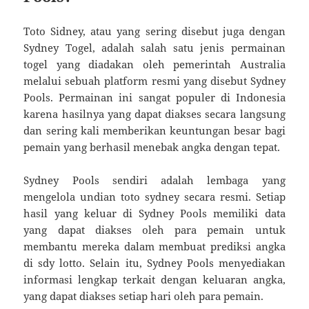
Toto Sidney, atau yang sering disebut juga dengan
Sydney Togel, adalah salah satu jenis permainan
togel yang diadakan oleh pemerintah Australia
melalui sebuah platform resmi yang disebut Sydney
Pools. Permainan ini sangat populer di Indonesia
karena hasilnya yang dapat diakses secara langsung
dan sering kali memberikan keuntungan besar bagi
pemain yang berhasil menebak angka dengan tepat.
Sydney Pools sendiri adalah lembaga yang
mengelola undian toto sydney secara resmi. Setiap
hasil yang keluar di Sydney Pools memiliki data
yang dapat diakses oleh para pemain untuk
membantu mereka dalam membuat prediksi angka
di sdy lotto. Selain itu, Sydney Pools menyediakan
informasi lengkap terkait dengan keluaran angka,
yang dapat diakses setiap hari oleh para pemain.