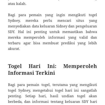
atau kalah.
Bagi para pemain yang ingin mengikuti togel
Sydney, mereka perlu mencari situs yang
menyediakan data keluaran Sidney dan pengeluaran
SDY. Hal ini penting untuk memastikan bahwa
mereka memperoleh informasi yang valid dan
terbaru agar bisa membuat prediksi yang lebih
akurat.
Togel Hari Ini: Memperoleh
Informasi Terkini
Bagi para pemain togel, terutama yang mengikuti
togel Sydney, mengetahui togel hari ini sangatlah
penting. Setiap hari, hasil undian togel akan
berbeda, dan informasi tentang keluaran SDY hari