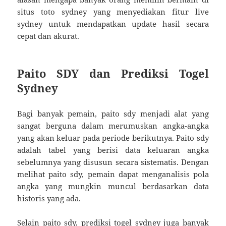
situs toto sydney yang menyediakan fitur live
sydney untuk mendapatkan update hasil secara
cepat dan akurat.
Paito SDY dan Prediksi Togel
Sydney
Bagi banyak pemain, paito sdy menjadi alat yang
sangat berguna dalam merumuskan angka-angka
yang akan keluar pada periode berikutnya. Paito sdy
adalah tabel yang berisi data keluaran angka
sebelumnya yang disusun secara sistematis. Dengan
melihat paito sdy, pemain dapat menganalisis pola
angka yang mungkin muncul berdasarkan data
historis yang ada.
Selain paito sdy, prediksi togel sydney juga banyak