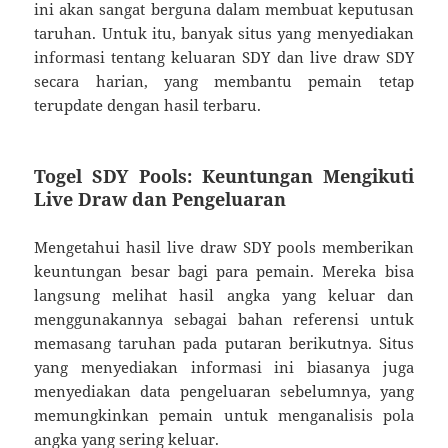
ini akan sangat berguna dalam membuat keputusan
taruhan. Untuk itu, banyak situs yang menyediakan
informasi tentang keluaran SDY dan live draw SDY
secara harian, yang membantu pemain tetap
terupdate dengan hasil terbaru.
Togel SDY Pools: Keuntungan Mengikuti
Live Draw dan Pengeluaran
Mengetahui hasil live draw SDY pools memberikan
keuntungan besar bagi para pemain. Mereka bisa
langsung melihat hasil angka yang keluar dan
menggunakannya sebagai bahan referensi untuk
memasang taruhan pada putaran berikutnya. Situs
yang menyediakan informasi ini biasanya juga
menyediakan data pengeluaran sebelumnya, yang
memungkinkan pemain untuk menganalisis pola
angka yang sering keluar.