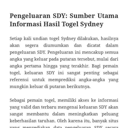
Pengeluaran SDY: Sumber Utama
Informasi Hasil Togel Sydney
Setiap kali undian togel Sydney dilakukan, hasilnya
akan segera diumumkan dan dicatat dalam
pengeluaran SDY. Pengeluaran ini mencakup semua
angka yang keluar pada putaran tersebut, mulai dari
angka pertama hingga yang terakhir. Bagi pemain
togel, keluaran SDY ini sangat penting sebagai
referensi untuk memprediksi angka-angka yang
mungkin keluar di putaran berikutnya.
Sebagai pemain togel, memiliki akses ke informasi
yang valid dan terbaru mengenai keluaran SDY akan
sangat membantu dalam meningkatkan peluang
keberhasilan taruhan. Oleh karena itu, banyak situs
yang menyediakan data pengeluaran SDY secara