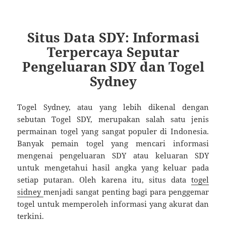
Situs Data SDY: Informasi
Terpercaya Seputar
Pengeluaran SDY dan Togel
Sydney
Togel Sydney, atau yang lebih dikenal dengan
sebutan Togel SDY, merupakan salah satu jenis
permainan togel yang sangat populer di Indonesia.
Banyak pemain togel yang mencari informasi
mengenai pengeluaran SDY atau keluaran SDY
untuk mengetahui hasil angka yang keluar pada
setiap putaran. Oleh karena itu, situs data
togel
sidney
menjadi sangat penting bagi para penggemar
togel untuk memperoleh informasi yang akurat dan
terkini.