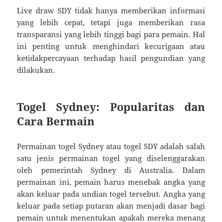
Live draw SDY tidak hanya memberikan informasi
yang lebih cepat, tetapi juga memberikan rasa
transparansi yang lebih tinggi bagi para pemain. Hal
ini penting untuk menghindari kecurigaan atau
ketidakpercayaan terhadap hasil pengundian yang
dilakukan.
Togel Sydney: Popularitas dan
Cara Bermain
Permainan togel Sydney atau togel SDY adalah salah
satu jenis permainan togel yang diselenggarakan
oleh pemerintah Sydney di Australia. Dalam
permainan ini, pemain harus menebak angka yang
akan keluar pada undian togel tersebut. Angka yang
keluar pada setiap putaran akan menjadi dasar bagi
pemain untuk menentukan apakah mereka menang