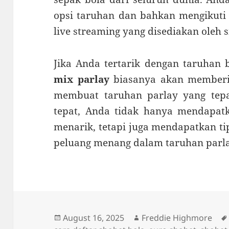
opsi taruhan dan bahkan mengikuti 
live streaming yang disediakan oleh 
Jika Anda tertarik dengan taruhan 
mix parlay
biasanya akan memberi
membuat taruhan parlay yang tep
tepat, Anda tidak hanya mendapatk
menarik, tetapi juga mendapatkan ti
peluang menang dalam taruhan parla
Posted
Author
August 16, 2025
Freddie Highmore