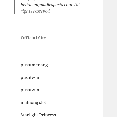
belhavenpaddlesports.com
. All
rights reserved
Official Site
pusatmenang
pusatwin
pusatwin
mahjong slot
Starlight Princess