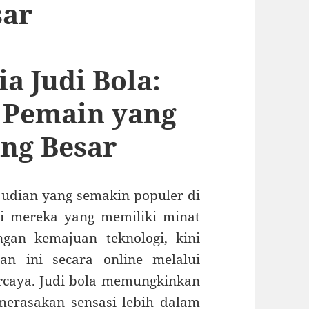
sar
a Judi Bola:
 Pemain yang
ng Besar
rjudian yang semakin populer di
i mereka yang memiliki minat
gan kemajuan teknologi, kini
n ini secara online melalui
rcaya. Judi bola memungkinkan
erasakan sensasi lebih dalam