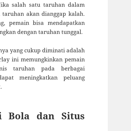
ika salah satu taruhan dalam
h taruhan akan dianggap kalah.
ng, pemain bisa mendapatkan
ngkan dengan taruhan tunggal.
innya yang cukup diminati adalah
arlay ini memungkinkan pemain
nis taruhan pada berbagai
dapat meningkatkan peluang
.
i Bola dan Situs