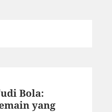
udi Bola:
emain yang