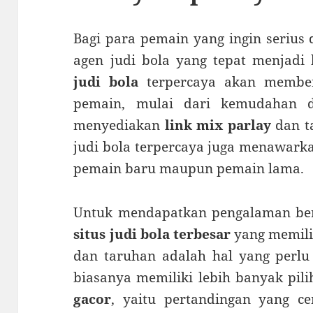
Bagi para pemain yang ingin serius 
agen judi bola yang tepat menjadi 
judi bola
terpercaya akan member
pemain, mulai dari kemudahan d
menyediakan
link mix parlay
dan ta
judi bola terpercaya juga menawark
pemain baru maupun pemain lama.
Untuk mendapatkan pengalaman be
situs judi bola terbesar
yang memili
dan taruhan adalah hal yang perlu d
biasanya memiliki lebih banyak pil
gacor
, yaitu pertandingan yang c