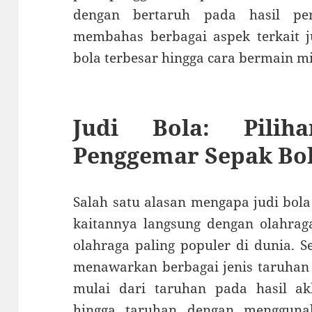
dengan bertaruh pada hasil per
membahas berbagai aspek terkait ju
bola terbesar hingga cara bermain mi
Judi Bola: Pili
Penggemar Sepak Bo
Salah satu alasan mengapa judi bola
kaitannya langsung dengan olahrag
olahraga paling populer di dunia. S
menawarkan berbagai jenis taruhan 
mulai dari taruhan pada hasil akh
hingga taruhan dengan mengguna