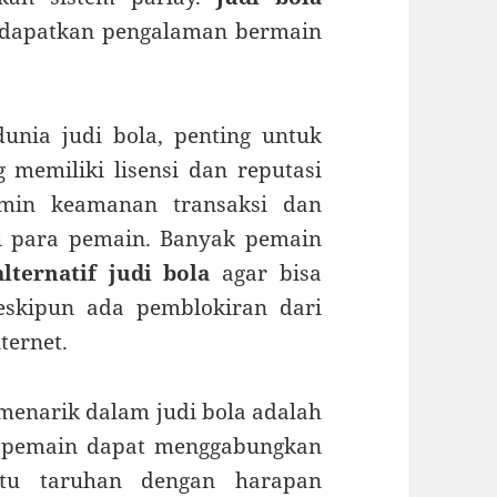
dapatkan pengalaman bermain
nia judi bola, penting untuk
 memiliki lisensi dan reputasi
jamin keamanan transaksi dan
i para pemain. Banyak pemain
alternatif judi bola
agar bisa
eskipun ada pemblokiran dari
ternet.
 menarik dalam judi bola adalah
i, pemain dapat menggabungkan
atu taruhan dengan harapan