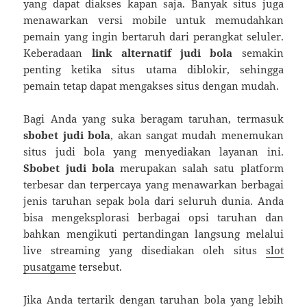
yang dapat diakses kapan saja. Banyak situs juga
menawarkan versi mobile untuk memudahkan
pemain yang ingin bertaruh dari perangkat seluler.
Keberadaan
link alternatif judi bola
semakin
penting ketika situs utama diblokir, sehingga
pemain tetap dapat mengakses situs dengan mudah.
Bagi Anda yang suka beragam taruhan, termasuk
sbobet judi bola
, akan sangat mudah menemukan
situs judi bola yang menyediakan layanan ini.
Sbobet judi bola
merupakan salah satu platform
terbesar dan terpercaya yang menawarkan berbagai
jenis taruhan sepak bola dari seluruh dunia. Anda
bisa mengeksplorasi berbagai opsi taruhan dan
bahkan mengikuti pertandingan langsung melalui
live streaming yang disediakan oleh situs
slot
pusatgame
tersebut.
Jika Anda tertarik dengan taruhan bola yang lebih