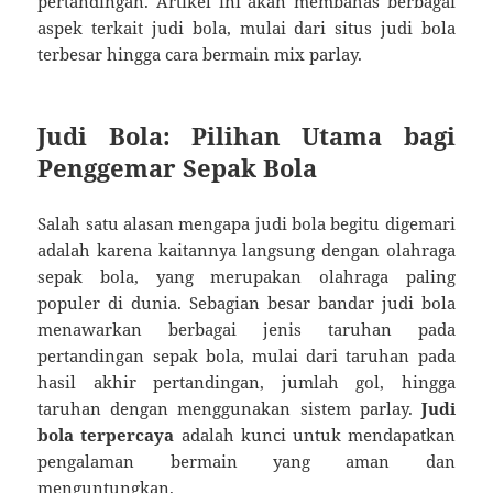
pertandingan. Artikel ini akan membahas berbagai
aspek terkait judi bola, mulai dari situs judi bola
terbesar hingga cara bermain mix parlay.
Judi Bola: Pilihan Utama bagi
Penggemar Sepak Bola
Salah satu alasan mengapa judi bola begitu digemari
adalah karena kaitannya langsung dengan olahraga
sepak bola, yang merupakan olahraga paling
populer di dunia. Sebagian besar bandar judi bola
menawarkan berbagai jenis taruhan pada
pertandingan sepak bola, mulai dari taruhan pada
hasil akhir pertandingan, jumlah gol, hingga
taruhan dengan menggunakan sistem parlay.
Judi
bola terpercaya
adalah kunci untuk mendapatkan
pengalaman bermain yang aman dan
menguntungkan.