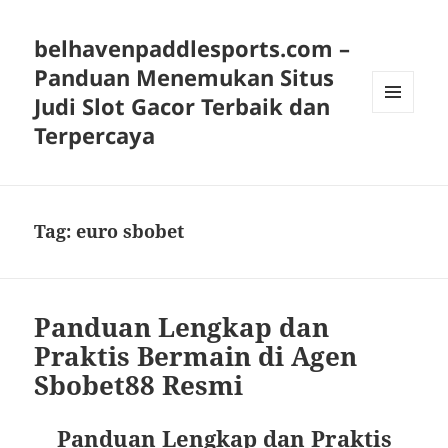
belhavenpaddlesports.com –
Panduan Menemukan Situs
Judi Slot Gacor Terbaik dan
MENU
Terpercaya
AND
WIDGETS
Tag:
euro sbobet
Panduan Lengkap dan
Praktis Bermain di Agen
Sbobet88 Resmi
Panduan Lengkap dan Praktis