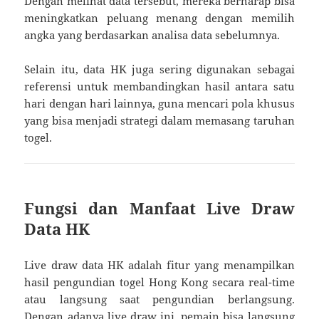
Dengan melihat data tersebut, mereka berharap bisa
meningkatkan peluang menang dengan memilih
angka yang berdasarkan analisa data sebelumnya.
Selain itu, data HK juga sering digunakan sebagai
referensi untuk membandingkan hasil antara satu
hari dengan hari lainnya, guna mencari pola khusus
yang bisa menjadi strategi dalam memasang taruhan
togel.
Fungsi dan Manfaat Live Draw
Data HK
Live draw data HK adalah fitur yang menampilkan
hasil pengundian togel Hong Kong secara real-time
atau langsung saat pengundian berlangsung.
Dengan adanya live draw ini, pemain bisa langsung