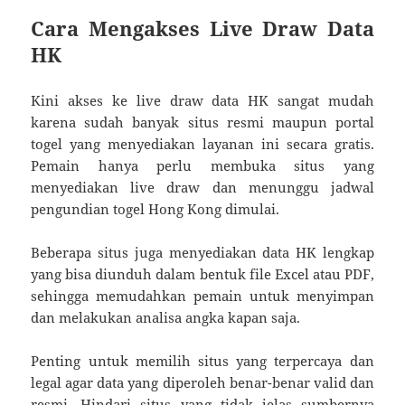
Cara Mengakses Live Draw Data
HK
Kini akses ke live draw data HK sangat mudah
karena sudah banyak situs resmi maupun portal
togel yang menyediakan layanan ini secara gratis.
Pemain hanya perlu membuka situs yang
menyediakan live draw dan menunggu jadwal
pengundian togel Hong Kong dimulai.
Beberapa situs juga menyediakan data HK lengkap
yang bisa diunduh dalam bentuk file Excel atau PDF,
sehingga memudahkan pemain untuk menyimpan
dan melakukan analisa angka kapan saja.
Penting untuk memilih situs yang terpercaya dan
legal agar data yang diperoleh benar-benar valid dan
resmi. Hindari situs yang tidak jelas sumbernya