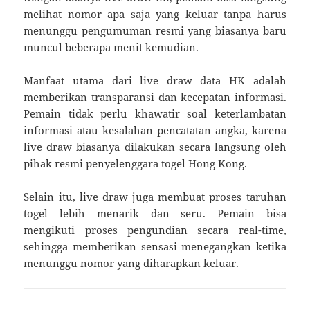
melihat nomor apa saja yang keluar tanpa harus
menunggu pengumuman resmi yang biasanya baru
muncul beberapa menit kemudian.
Manfaat utama dari live draw data HK adalah
memberikan transparansi dan kecepatan informasi.
Pemain tidak perlu khawatir soal keterlambatan
informasi atau kesalahan pencatatan angka, karena
live draw biasanya dilakukan secara langsung oleh
pihak resmi penyelenggara togel Hong Kong.
Selain itu, live draw juga membuat proses taruhan
togel lebih menarik dan seru. Pemain bisa
mengikuti proses pengundian secara real-time,
sehingga memberikan sensasi menegangkan ketika
menunggu nomor yang diharapkan keluar.