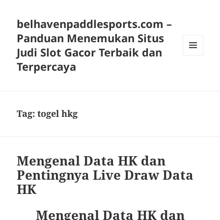
belhavenpaddlesports.com –
Panduan Menemukan Situs
Judi Slot Gacor Terbaik dan
MENU
Terpercaya
AND
WIDGETS
Tag:
togel hkg
Mengenal Data HK dan
Pentingnya Live Draw Data
HK
Mengenal Data HK dan