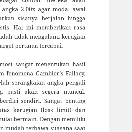
ebagai contoh, mereka akan
 angka 2.00x agar modal awal
rkan sisanya berjalan hingga
stis. Hal ini memberikan rasa
udah tidak mengalami kerugian
target pertama tercapai.
emosi sangat menentukan hasil
m fenomena Gambler’s Fallacy,
ah serangkaian angka pengali
gi pasti akan segera muncul.
erdiri sendiri. Sangat penting
as kerugian (loss limit) dan
ulai bermain. Dengan memiliki
kan mudah terbawa suasana saat