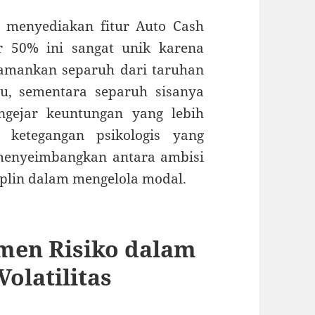
a menyediakan fitur Auto Cash
r 50% ini sangat unik karena
mankan separuh dari taruhan
u, sementara separuh sisanya
ngejar keuntungan yang lebih
n ketegangan psikologis yang
menyeimbangkan antara ambisi
plin dalam mengelola modal.
men Risiko dalam
olatilitas