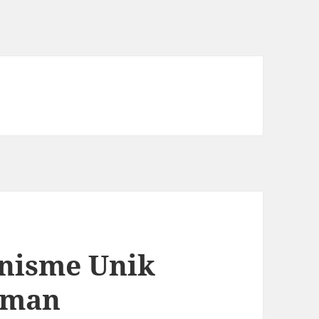
isme Unik
eman