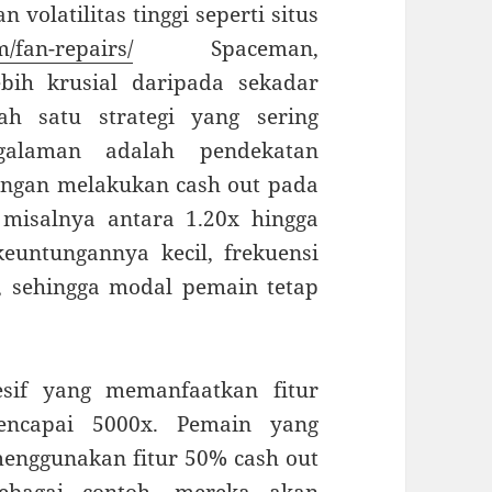
olatilitas tinggi seperti situs
m/fan-repairs/
Spaceman,
bih krusial daripada sekadar
ah satu strategi yang sering
galaman adalah pendekatan
 dengan melakukan cash out pada
 misalnya antara 1.20x hingga
euntungannya kecil, frekuensi
, sehingga modal pemain tetap
resif yang memanfaatkan fitur
mencapai 5000x. Pemain yang
enggunakan fitur 50% cash out