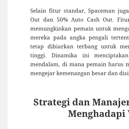
Selain fitur standar, Spaceman jug
Out dan 50% Auto Cash Out. Fitu
memungkinkan pemain untuk menga
mereka pada angka pengali tertent
tetap dibiarkan terbang untuk me
tinggi. Dinamika ini menciptaka
mendalam, di mana pemain harus 
mengejar kemenangan besar dan disi
Strategi dan Manaje
Menghadapi V