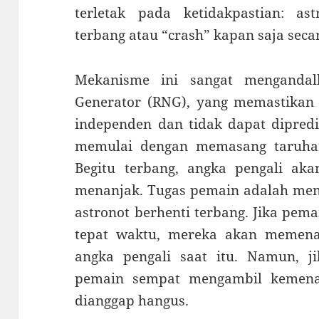
terletak pada ketidakpastian: ast
terbang atau “crash” kapan saja seca
Mekanisme ini sangat menganda
Generator (RNG), yang memastikan 
independen dan tidak dapat dipredi
memulai dengan memasang taruhan
Begitu terbang, angka pengali aka
menanjak. Tugas pemain adalah men
astronot berhenti terbang. Jika pem
tepat waktu, mereka akan memena
angka pengali saat itu. Namun, ji
pemain sempat mengambil kemena
dianggap hangus.