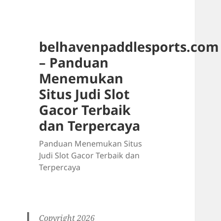
belhavenpaddlesports.com
– Panduan
Menemukan
Situs Judi Slot
Gacor Terbaik
dan Terpercaya
Panduan Menemukan Situs
Judi Slot Gacor Terbaik dan
Terpercaya
Copyright 2026