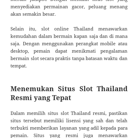
menyediakan permainan gacor, peluang menang
akan semakin besar.
Selain itu, slot online Thailand menawarkan
kemudahan dalam bermain kapan saja dan di mana
saja. Dengan menggunakan perangkat mobile atau
desktop, pemain dapat menikmati pengalaman
bermain slot secara praktis tanpa batasan waktu dan
tempat.
Menemukan Situs Slot Thailand
Resmi yang Tepat
Dalam memilih situs slot Thailand resmi, pastikan
situs tersebut memiliki lisensi yang sah dan telah
terbukti memberikan layanan yang adil kepada para
pemain. Situs yang resmi juga menawarkan