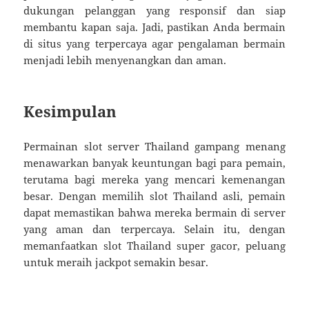
dukungan pelanggan yang responsif dan siap
membantu kapan saja. Jadi, pastikan Anda bermain
di situs yang terpercaya agar pengalaman bermain
menjadi lebih menyenangkan dan aman.
Kesimpulan
Permainan slot server Thailand gampang menang
menawarkan banyak keuntungan bagi para pemain,
terutama bagi mereka yang mencari kemenangan
besar. Dengan memilih slot Thailand asli, pemain
dapat memastikan bahwa mereka bermain di server
yang aman dan terpercaya. Selain itu, dengan
memanfaatkan slot Thailand super gacor, peluang
untuk meraih jackpot semakin besar.