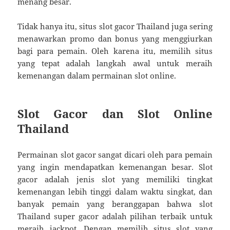
menang besar.
Tidak hanya itu, situs slot gacor Thailand juga sering
menawarkan promo dan bonus yang menggiurkan
bagi para pemain. Oleh karena itu, memilih situs
yang tepat adalah langkah awal untuk meraih
kemenangan dalam permainan slot online.
Slot Gacor dan Slot Online
Thailand
Permainan slot gacor sangat dicari oleh para pemain
yang ingin mendapatkan kemenangan besar. Slot
gacor adalah jenis slot yang memiliki tingkat
kemenangan lebih tinggi dalam waktu singkat, dan
banyak pemain yang beranggapan bahwa slot
Thailand super gacor adalah pilihan terbaik untuk
meraih jackpot. Dengan memilih situs slot yang