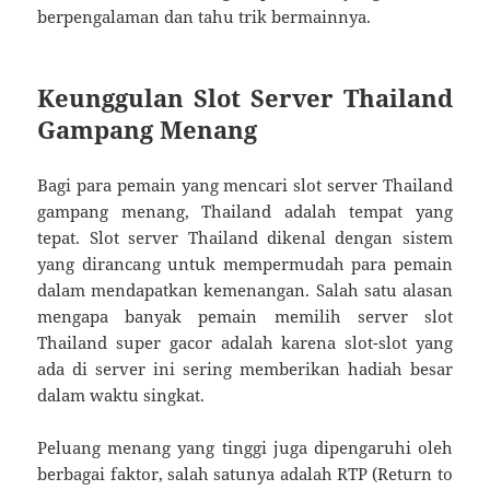
berpengalaman dan tahu trik bermainnya.
Keunggulan Slot Server Thailand
Gampang Menang
Bagi para pemain yang mencari slot server Thailand
gampang menang, Thailand adalah tempat yang
tepat. Slot server Thailand dikenal dengan sistem
yang dirancang untuk mempermudah para pemain
dalam mendapatkan kemenangan. Salah satu alasan
mengapa banyak pemain memilih server slot
Thailand super gacor adalah karena slot-slot yang
ada di server ini sering memberikan hadiah besar
dalam waktu singkat.
Peluang menang yang tinggi juga dipengaruhi oleh
berbagai faktor, salah satunya adalah RTP (Return to