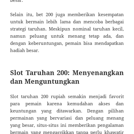
besar.
Selain itu, bet 200 juga memberikan kesempatan
untuk bermain lebih lama dan mencoba berbagai
strategi taruhan. Meskipun nominal taruhan kecil,
namun peluang untuk menang tetap ada, dan
dengan keberuntungan, pemain bisa mendapatkan
hadiah besar.
Slot Taruhan 200: Menyenangkan
dan Menguntungkan
Slot taruhan 200 rupiah semakin menjadi favorit
para pemain karena kemudahan akses dan
keuntungan yang ditawarkan. Dengan pilihan
permainan yang bervariasi dan peluang menang
yang besar, situs-situs ini memberikan pengalaman
bermain yang mengasyikkan tanpa perlu khawatir