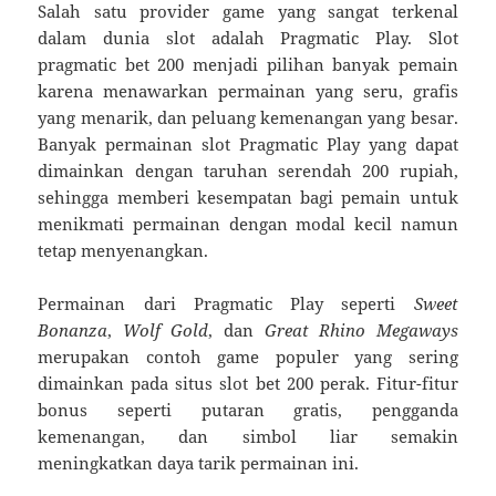
Salah satu provider game yang sangat terkenal
dalam dunia slot adalah Pragmatic Play. Slot
pragmatic bet 200 menjadi pilihan banyak pemain
karena menawarkan permainan yang seru, grafis
yang menarik, dan peluang kemenangan yang besar.
Banyak permainan slot Pragmatic Play yang dapat
dimainkan dengan taruhan serendah 200 rupiah,
sehingga memberi kesempatan bagi pemain untuk
menikmati permainan dengan modal kecil namun
tetap menyenangkan.
Permainan dari Pragmatic Play seperti
Sweet
Bonanza
,
Wolf Gold
, dan
Great Rhino Megaways
merupakan contoh game populer yang sering
dimainkan pada situs slot bet 200 perak. Fitur-fitur
bonus seperti putaran gratis, pengganda
kemenangan, dan simbol liar semakin
meningkatkan daya tarik permainan ini.