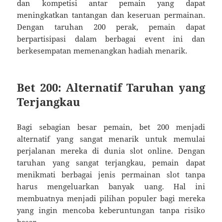
dan kompetisi antar pemain yang dapat
meningkatkan tantangan dan keseruan permainan.
Dengan taruhan 200 perak, pemain dapat
berpartisipasi dalam berbagai event ini dan
berkesempatan memenangkan hadiah menarik.
Bet 200: Alternatif Taruhan yang
Terjangkau
Bagi sebagian besar pemain, bet 200 menjadi
alternatif yang sangat menarik untuk memulai
perjalanan mereka di dunia slot online. Dengan
taruhan yang sangat terjangkau, pemain dapat
menikmati berbagai jenis permainan slot tanpa
harus mengeluarkan banyak uang. Hal ini
membuatnya menjadi pilihan populer bagi mereka
yang ingin mencoba keberuntungan tanpa risiko