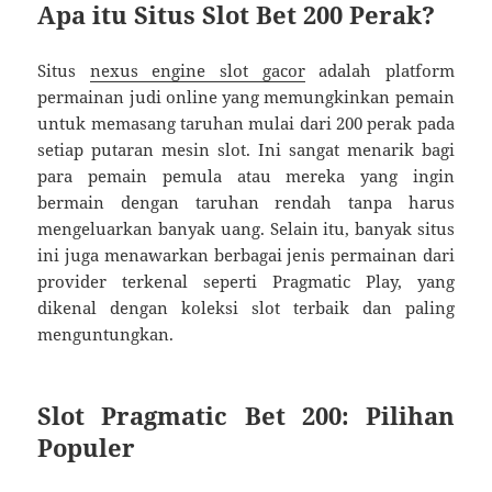
Apa itu Situs Slot Bet 200 Perak?
Situs
nexus engine slot gacor
adalah platform
permainan judi online yang memungkinkan pemain
untuk memasang taruhan mulai dari 200 perak pada
setiap putaran mesin slot. Ini sangat menarik bagi
para pemain pemula atau mereka yang ingin
bermain dengan taruhan rendah tanpa harus
mengeluarkan banyak uang. Selain itu, banyak situs
ini juga menawarkan berbagai jenis permainan dari
provider terkenal seperti Pragmatic Play, yang
dikenal dengan koleksi slot terbaik dan paling
menguntungkan.
Slot Pragmatic Bet 200: Pilihan
Populer