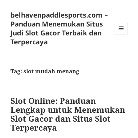
belhavenpaddlesports.com –
Panduan Menemukan Situs
Judi Slot Gacor Terbaik dan
MENU
Terpercaya
AND
WIDGETS
Tag:
slot mudah menang
Slot Online: Panduan
Lengkap untuk Menemukan
Slot Gacor dan Situs Slot
Terpercaya