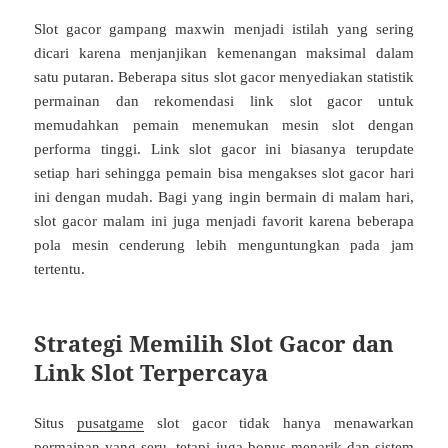
Slot gacor gampang maxwin menjadi istilah yang sering
dicari karena menjanjikan kemenangan maksimal dalam
satu putaran. Beberapa situs slot gacor menyediakan statistik
permainan dan rekomendasi link slot gacor untuk
memudahkan pemain menemukan mesin slot dengan
performa tinggi. Link slot gacor ini biasanya terupdate
setiap hari sehingga pemain bisa mengakses slot gacor hari
ini dengan mudah. Bagi yang ingin bermain di malam hari,
slot gacor malam ini juga menjadi favorit karena beberapa
pola mesin cenderung lebih menguntungkan pada jam
tertentu.
Strategi Memilih Slot Gacor dan
Link Slot Terpercaya
Situs
pusatgame
slot gacor tidak hanya menawarkan
permainan yang seru, tetapi juga bonus menarik dan sistem