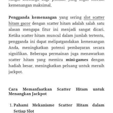
kemenangan maksimal.
Pengganda kemenangan
yang sering
slot scatter
hitam gacor
dengan scatter hitam adalah salah satu
alasan mengapa fitur ini menjadi sangat dicari.
Ketika scatter hitam muncul dalam jumlah tertentu,
pengganda ini dapat melipatgandakan kemenangan
Anda, meningkatkan potensi pembayaran secara
signifikan. Beberapa permainan juga menawarkan
scatter hitam yang memicu
mini-games
dengan
hadiah besar, meningkatkan peluang untuk meraih
jackpot.
Cara Memanfaatkan Scatter Hitam untuk
Menangkan Jackpot
Pahami Mekanisme Scatter Hitam dalam
Setiap Slot