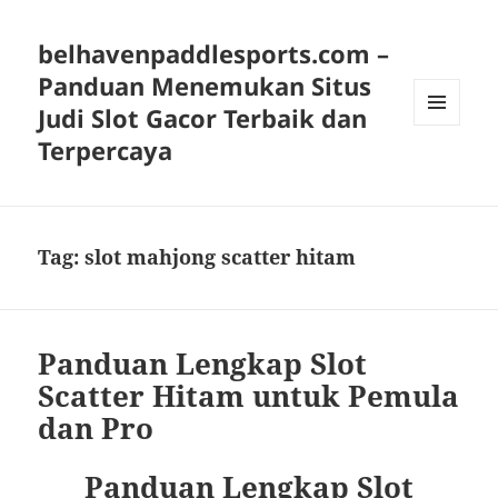
belhavenpaddlesports.com –
Panduan Menemukan Situs
Judi Slot Gacor Terbaik dan
MENU
Terpercaya
AND
WIDGETS
Tag:
slot mahjong scatter hitam
Panduan Lengkap Slot
Scatter Hitam untuk Pemula
dan Pro
Panduan Lengkap Slot