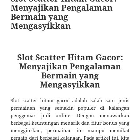
Menyajikan Pengalaman
Bermain yang
Mengasyikkan
Slot Scatter Hitam Gacor:
Menyajikan Pengalaman
Bermain yang
Mengasyikkan
Slot scatter hitam gacor adalah salah satu jenis
permainan yang semakin populer di kalangan
penggemar judi online. Dengan menawarkan
berbagai keuntungan menarik dan fitur bonus yang
menggiurkan, permainan ini mampu memikat
pemain dari berbagai kalangan. Pada artikel ini, kita