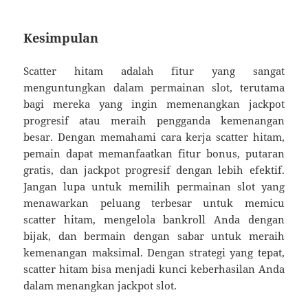
Kesimpulan
Scatter hitam adalah fitur yang sangat
menguntungkan dalam permainan slot, terutama
bagi mereka yang ingin memenangkan jackpot
progresif atau meraih pengganda kemenangan
besar. Dengan memahami cara kerja scatter hitam,
pemain dapat memanfaatkan fitur bonus, putaran
gratis, dan jackpot progresif dengan lebih efektif.
Jangan lupa untuk memilih permainan slot yang
menawarkan peluang terbesar untuk memicu
scatter hitam, mengelola bankroll Anda dengan
bijak, dan bermain dengan sabar untuk meraih
kemenangan maksimal. Dengan strategi yang tepat,
scatter hitam bisa menjadi kunci keberhasilan Anda
dalam menangkan jackpot slot.