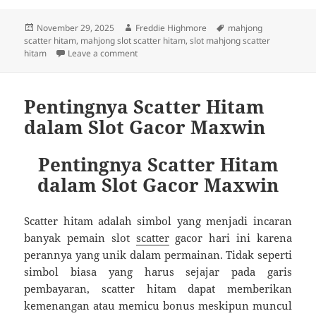
Posted
Author
Tags
November 29, 2025
Freddie Highmore
mahjong
on
scatter hitam
,
mahjong slot scatter hitam
,
slot mahjong scatter
on Cara Memanfaatkan Scatter Hitam untuk 
hitam
Leave a comment
Pentingnya Scatter Hitam
dalam Slot Gacor Maxwin
Pentingnya Scatter Hitam
dalam Slot Gacor Maxwin
Scatter hitam adalah simbol yang menjadi incaran
banyak pemain slot
scatter
gacor hari ini karena
perannya yang unik dalam permainan. Tidak seperti
simbol biasa yang harus sejajar pada garis
pembayaran, scatter hitam dapat memberikan
kemenangan atau memicu bonus meskipun muncul