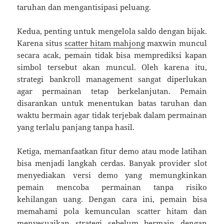
taruhan dan mengantisipasi peluang.
Kedua, penting untuk mengelola saldo dengan bijak.
Karena situs
scatter hitam mahjong
maxwin muncul
secara acak, pemain tidak bisa memprediksi kapan
simbol tersebut akan muncul. Oleh karena itu,
strategi bankroll management sangat diperlukan
agar permainan tetap berkelanjutan. Pemain
disarankan untuk menentukan batas taruhan dan
waktu bermain agar tidak terjebak dalam permainan
yang terlalu panjang tanpa hasil.
Ketiga, memanfaatkan fitur demo atau mode latihan
bisa menjadi langkah cerdas. Banyak provider slot
menyediakan versi demo yang memungkinkan
pemain mencoba permainan tanpa risiko
kehilangan uang. Dengan cara ini, pemain bisa
memahami pola kemunculan scatter hitam dan
menyesuaikan strategi sebelum bermain dengan