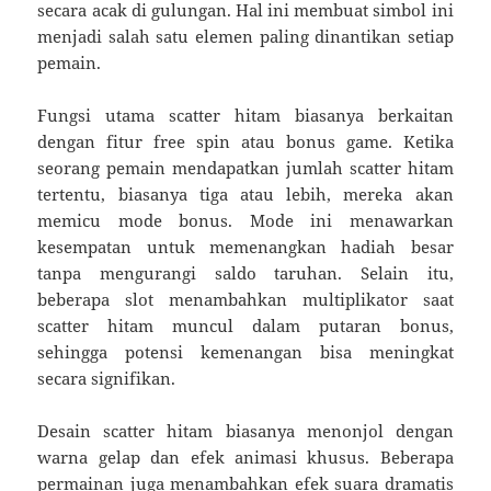
secara acak di gulungan. Hal ini membuat simbol ini
menjadi salah satu elemen paling dinantikan setiap
pemain.
Fungsi utama scatter hitam biasanya berkaitan
dengan fitur free spin atau bonus game. Ketika
seorang pemain mendapatkan jumlah scatter hitam
tertentu, biasanya tiga atau lebih, mereka akan
memicu mode bonus. Mode ini menawarkan
kesempatan untuk memenangkan hadiah besar
tanpa mengurangi saldo taruhan. Selain itu,
beberapa slot menambahkan multiplikator saat
scatter hitam muncul dalam putaran bonus,
sehingga potensi kemenangan bisa meningkat
secara signifikan.
Desain scatter hitam biasanya menonjol dengan
warna gelap dan efek animasi khusus. Beberapa
permainan juga menambahkan efek suara dramatis