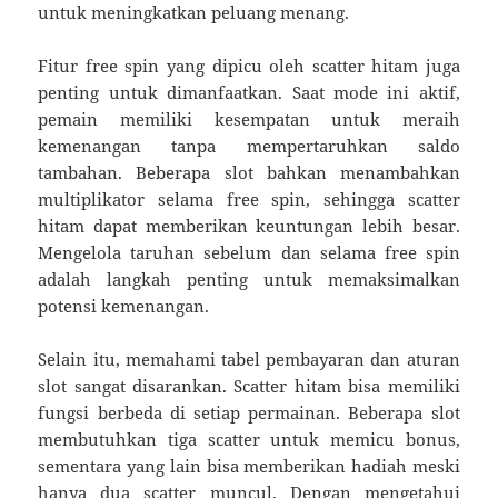
untuk meningkatkan peluang menang.
Fitur free spin yang dipicu oleh scatter hitam juga
penting untuk dimanfaatkan. Saat mode ini aktif,
pemain memiliki kesempatan untuk meraih
kemenangan tanpa mempertaruhkan saldo
tambahan. Beberapa slot bahkan menambahkan
multiplikator selama free spin, sehingga scatter
hitam dapat memberikan keuntungan lebih besar.
Mengelola taruhan sebelum dan selama free spin
adalah langkah penting untuk memaksimalkan
potensi kemenangan.
Selain itu, memahami tabel pembayaran dan aturan
slot sangat disarankan. Scatter hitam bisa memiliki
fungsi berbeda di setiap permainan. Beberapa slot
membutuhkan tiga scatter untuk memicu bonus,
sementara yang lain bisa memberikan hadiah meski
hanya dua scatter muncul. Dengan mengetahui