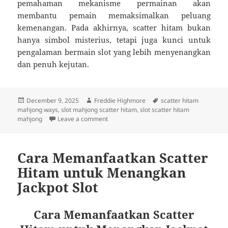
pemahaman mekanisme permainan akan
membantu pemain memaksimalkan peluang
kemenangan. Pada akhirnya, scatter hitam bukan
hanya simbol misterius, tetapi juga kunci untuk
pengalaman bermain slot yang lebih menyenangkan
dan penuh kejutan.
Posted
Author
Tags
December 9, 2025
Freddie Highmore
scatter hitam
on
mahjong ways
,
slot mahjong scatter hitam
,
slot scatter hitam
on Pengertian Slot Scatter Hitam Gampa
mahjong
Leave a comment
Cara Memanfaatkan Scatter
Hitam untuk Menangkan
Jackpot Slot
Cara Memanfaatkan Scatter