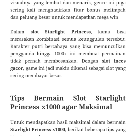
visualnya yang lembut dan menarik, genre ini juga
sering kali menghadirkan fitur bonus melimpah
dan peluang besar untuk mendapatkan mega win.
Dalam
slot Starlight Princess
, kamu bisa
merasakan kombinasi semua keunggulan tersebut.
Karakter putri bercahaya yang bisa memunculkan
pengganda hingga 1000x ini membuat permainan
tidak pernah membosankan. Dengan
slot inces
gacor
, game ini jadi makin dikenal sebagai slot yang
sering membayar besar.
Tips Bermain Slot Starlight
Princess x1000 agar Maksimal
Untuk mendapatkan hasil maksimal dalam bermain
Starlight Princess x1000
, berikut beberapa tips yang