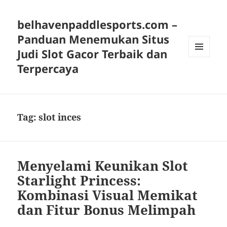
belhavenpaddlesports.com –
Panduan Menemukan Situs
Judi Slot Gacor Terbaik dan
MENU
Terpercaya
AND
WIDGETS
Tag:
slot inces
Menyelami Keunikan Slot
Starlight Princess:
Kombinasi Visual Memikat
dan Fitur Bonus Melimpah