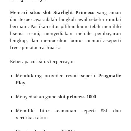
Mencari
situs slot Starlight Princess
yang aman
dan terpercaya adalah langkah awal sebelum mulai
bermain. Pastikan situs pilihan kamu telah memiliki
lisensi resmi, menyediakan metode pembayaran
lengkap, dan memberikan bonus menarik seperti
free spin atau cashback.
Beberapa ciri situs terpercaya:
Mendukung provider resmi seperti
Pragmatic
Play
Menyediakan game
slot princess 1000
Memiliki fitur keamanan seperti SSL dan
verifikasi akun