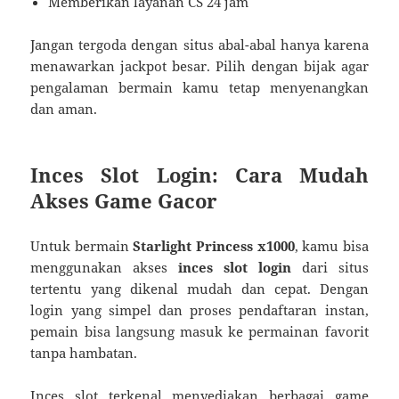
Memberikan layanan CS 24 jam
Jangan tergoda dengan situs abal-abal hanya karena
menawarkan jackpot besar. Pilih dengan bijak agar
pengalaman bermain kamu tetap menyenangkan
dan aman.
Inces Slot Login: Cara Mudah
Akses Game Gacor
Untuk bermain
Starlight Princess x1000
, kamu bisa
menggunakan akses
inces slot login
dari situs
tertentu yang dikenal mudah dan cepat. Dengan
login yang simpel dan proses pendaftaran instan,
pemain bisa langsung masuk ke permainan favorit
tanpa hambatan.
Inces slot terkenal menyediakan berbagai game