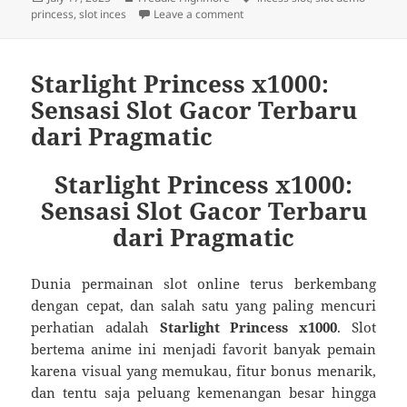
on
on Menyelami Keunikan Slot Star
princess
,
slot inces
Leave a comment
Starlight Princess x1000:
Sensasi Slot Gacor Terbaru
dari Pragmatic
Starlight Princess x1000:
Sensasi Slot Gacor Terbaru
dari Pragmatic
Dunia permainan slot online terus berkembang
dengan cepat, dan salah satu yang paling mencuri
perhatian adalah
Starlight Princess x1000
. Slot
bertema anime ini menjadi favorit banyak pemain
karena visual yang memukau, fitur bonus menarik,
dan tentu saja peluang kemenangan besar hingga