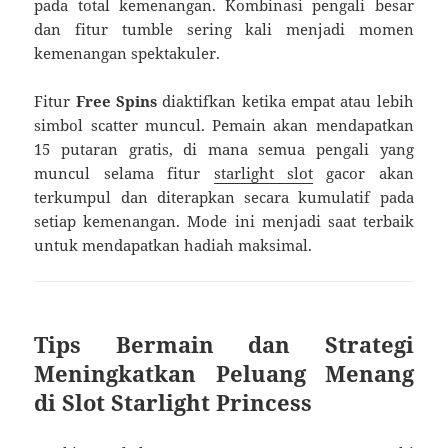
pada total kemenangan. Kombinasi pengali besar
dan fitur tumble sering kali menjadi momen
kemenangan spektakuler.
Fitur
Free Spins
diaktifkan ketika empat atau lebih
simbol scatter muncul. Pemain akan mendapatkan
15 putaran gratis, di mana semua pengali yang
muncul selama fitur
starlight slot
gacor akan
terkumpul dan diterapkan secara kumulatif pada
setiap kemenangan. Mode ini menjadi saat terbaik
untuk mendapatkan hadiah maksimal.
Tips Bermain dan Strategi
Meningkatkan Peluang Menang
di Slot Starlight Princess