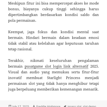
Meskipun fitur ini bisa mempercepat akses ke mode
bonus, biayanya cukup tinggi sehingga harus
dipertimbangkan berdasarkan kondisi saldo dan
pola permainan.
Keempat, jaga fokus dan kondisi mental saat
bermain. Hindari bermain dalam keadaan emosi
tidak stabil atau kelelahan agar keputusan taruhan
tetap rasional.
Terakhir, nikmati keseluruhan pengalaman
bermain
pusatgame slot login link alternatif
2025.
Visual dan audio yang memukau serta fitur-fitur
inovatif membuat Starlight Princess menjadi
permainan slot yang tidak hanya menghibur tetapi
juga berpeluang memberikan kemenangan menarik.
Posted
Author
Tags
July 17, 2025
Freddie Highmore
incess slot
,
slot demo