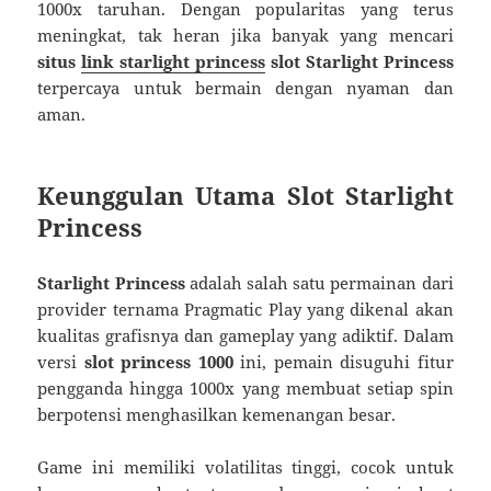
1000x taruhan. Dengan popularitas yang terus
meningkat, tak heran jika banyak yang mencari
situs
link starlight princess
slot Starlight Princess
terpercaya untuk bermain dengan nyaman dan
aman.
Keunggulan Utama Slot Starlight
Princess
Starlight Princess
adalah salah satu permainan dari
provider ternama Pragmatic Play yang dikenal akan
kualitas grafisnya dan gameplay yang adiktif. Dalam
versi
slot princess 1000
ini, pemain disuguhi fitur
pengganda hingga 1000x yang membuat setiap spin
berpotensi menghasilkan kemenangan besar.
Game ini memiliki volatilitas tinggi, cocok untuk