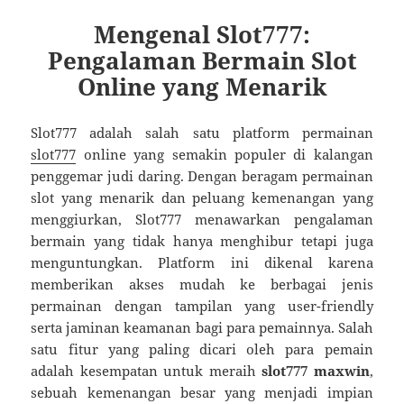
Mengenal Slot777:
Pengalaman Bermain Slot
Online yang Menarik
Slot777 adalah salah satu platform permainan
slot777
online yang semakin populer di kalangan
penggemar judi daring. Dengan beragam permainan
slot yang menarik dan peluang kemenangan yang
menggiurkan, Slot777 menawarkan pengalaman
bermain yang tidak hanya menghibur tetapi juga
menguntungkan. Platform ini dikenal karena
memberikan akses mudah ke berbagai jenis
permainan dengan tampilan yang user-friendly
serta jaminan keamanan bagi para pemainnya. Salah
satu fitur yang paling dicari oleh para pemain
adalah kesempatan untuk meraih
slot777 maxwin
,
sebuah kemenangan besar yang menjadi impian