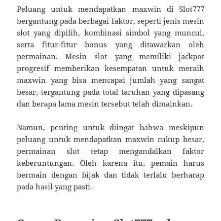
Peluang untuk mendapatkan maxwin di Slot777
bergantung pada berbagai faktor, seperti jenis mesin
slot yang dipilih, kombinasi simbol yang muncul,
serta fitur-fitur bonus yang ditawarkan oleh
permainan. Mesin slot yang memiliki jackpot
progresif memberikan kesempatan untuk meraih
maxwin yang bisa mencapai jumlah yang sangat
besar, tergantung pada total taruhan yang dipasang
dan berapa lama mesin tersebut telah dimainkan.
Namun, penting untuk diingat bahwa meskipun
peluang untuk mendapatkan maxwin cukup besar,
permainan slot tetap mengandalkan faktor
keberuntungan. Oleh karena itu, pemain harus
bermain dengan bijak dan tidak terlalu berharap
pada hasil yang pasti.