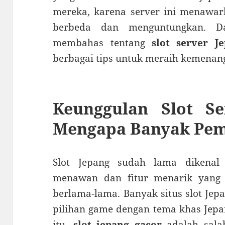
mereka, karena server ini menawa
berbeda dan menguntungkan. Da
membahas tentang
slot server J
berbagai tips untuk meraih kemenang
Keunggulan Slot S
Mengapa Banyak Pem
Slot Jepang sudah lama dikenal 
menawan dan fitur menarik yang
berlama-lama. Banyak situs slot Je
pilihan game dengan tema khas Jepan
itu,
slot jepang gacor
adalah sala