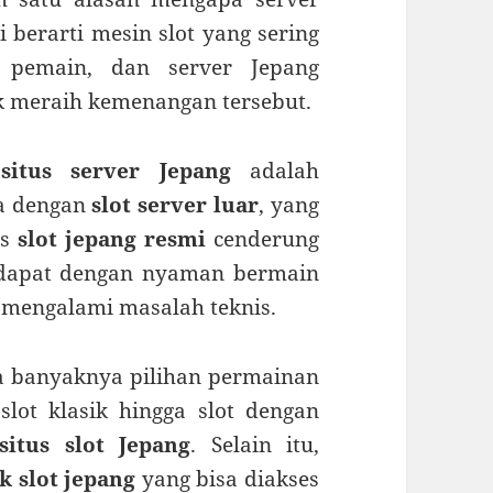
i berarti mesin slot yang sering
pemain, dan server Jepang
k meraih kemenangan tersebut.
i
situs server Jepang
adalah
da dengan
slot server luar
, yang
us
slot jepang resmi
cenderung
n dapat dengan nyaman bermain
 mengalami masalah teknis.
a banyaknya pilihan permainan
lot klasik hingga slot dengan
situs slot Jepang
. Selain itu,
nk slot jepang
yang bisa diakses