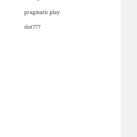
pragmatic play
slot777