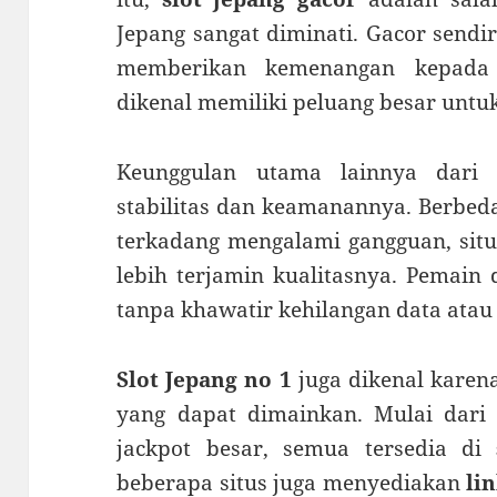
Jepang sangat diminati. Gacor sendir
memberikan kemenangan kepada 
dikenal memiliki peluang besar untu
Keunggulan utama lainnya dar
stabilitas dan keamanannya. Berbe
terkadang mengalami gangguan, sit
lebih terjamin kualitasnya. Pemai
tanpa khawatir kehilangan data atau
Slot Jepang no 1
juga dikenal karen
yang dapat dimainkan. Mulai dari s
jackpot besar, semua tersedia di
beberapa situs juga menyediakan
li