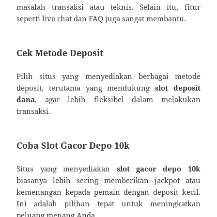
masalah transaksi atau teknis. Selain itu, fitur
seperti live chat dan FAQ juga sangat membantu.
Cek Metode Deposit
Pilih situs yang menyediakan berbagai metode
deposit, terutama yang mendukung
slot deposit
dana
, agar lebih fleksibel dalam melakukan
transaksi.
Coba Slot Gacor Depo 10k
Situs yang menyediakan
slot gacor depo 10k
biasanya lebih sering memberikan jackpot atau
kemenangan kepada pemain dengan deposit kecil.
Ini adalah pilihan tepat untuk meningkatkan
peluang menang Anda.