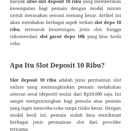
banyak
situs slot deposit 10 ribu
yang memberikan
kesempatan bagi pemain dengan modal minim
untuk merasakan sensasi menang besar. Artikel ini
akan membahas berbagai aspek terkait
slot depo 10
ribu
, termasuk keuntungan, jenis slot, hingga
rekomendasi
slot gacor depo 10k
yang bisa Anda
coba.
Apa Itu Slot Deposit 10 Ribu?
Slot deposit 10 ribu
adalah jenis permainan slot
online yang memungkinkan pemain melakukan
setoran awal (deposit) mulai dari Rp10.000 saja. Ini
sangat menguntungkan bagi pemula atau pemain
yang ingin mencoba-coba tanpa risiko besar. Dengan
modal kecil ini, pemain sudah bisa menikmati
berbagai jenis permainan slot dari provider
ternama.