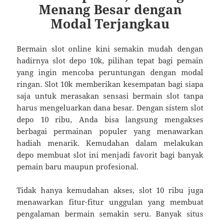
Menang Besar dengan
Modal Terjangkau
Bermain slot online kini semakin mudah dengan
hadirnya slot depo 10k, pilihan tepat bagi pemain
yang ingin mencoba peruntungan dengan modal
ringan. Slot 10k memberikan kesempatan bagi siapa
saja untuk merasakan sensasi bermain slot tanpa
harus mengeluarkan dana besar. Dengan sistem slot
depo 10 ribu, Anda bisa langsung mengakses
berbagai permainan populer yang menawarkan
hadiah menarik. Kemudahan dalam melakukan
depo membuat slot ini menjadi favorit bagi banyak
pemain baru maupun profesional.
Tidak hanya kemudahan akses, slot 10 ribu juga
menawarkan fitur-fitur unggulan yang membuat
pengalaman bermain semakin seru. Banyak situs