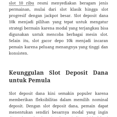
slot 10 ribu
resmi menyediakan beragam jenis
permainan, mulai dari slot klasik hingga slot
progresif dengan jackpot besar. Slot deposit dana
10k menjadi pilihan yang tepat untuk mengatur
strategi bermain karena modal yang terjangkau bisa
digunakan untuk mencoba berbagai mesin slot.
Selain itu, slot gacor depo 10k menjadi incaran
pemain karena peluang menangnya yang tinggi dan
konsisten.
Keunggulan Slot Deposit Dana
untuk Pemula
Slot deposit dana kini semakin populer karena
memberikan fleksibilitas dalam memilih nominal
deposit. Dengan slot deposit dana, pemain dapat
menentukan sendiri besarnya modal yang ingin