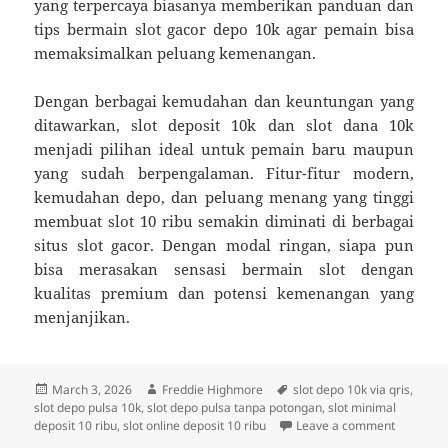
yang terpercaya biasanya memberikan panduan dan
tips bermain slot gacor depo 10k agar pemain bisa
memaksimalkan peluang kemenangan.
Dengan berbagai kemudahan dan keuntungan yang
ditawarkan, slot deposit 10k dan slot dana 10k
menjadi pilihan ideal untuk pemain baru maupun
yang sudah berpengalaman. Fitur-fitur modern,
kemudahan depo, dan peluang menang yang tinggi
membuat slot 10 ribu semakin diminati di berbagai
situs slot gacor. Dengan modal ringan, siapa pun
bisa merasakan sensasi bermain slot dengan
kualitas premium dan potensi kemenangan yang
menjanjikan.
Posted
Author
Tags
March 3, 2026
Freddie Highmore
slot depo 10k via qris
,
on
slot depo pulsa 10k
,
slot depo pulsa tanpa potongan
,
slot minimal
on Slot 
deposit 10 ribu
,
slot online deposit 10 ribu
Leave a comment