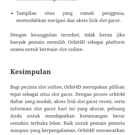
Tampilan situs yang ramah pengguna,
memudahkan navigasi dan akses link slot gacor.
Dengan keunggulan tersebut, tidak heran jika
banyak pemain memilih Orbit4D sebagai platform
utama untuk bermain slot online.
Kesimpulan
Bagi pecinta slot online, Orbit4D merupakan pilihan
tepat sebagai situs slot gacor. Dengan proses orbit4d
daftar yang mudah, akses link slot gacor resmi, serta
informasi slot gacor hari ini yang akurat, peluang
Anda untuk mendapatkan kemenangan besar
semakin terbuka lebar. Baik untuk pemain pemula
maupun yang berpengalaman, Orbit4D menawarkan