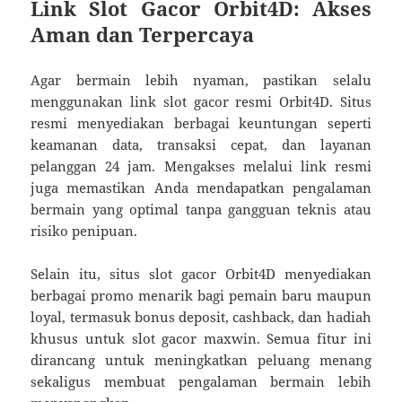
Link Slot Gacor Orbit4D: Akses
Aman dan Terpercaya
Agar bermain lebih nyaman, pastikan selalu
menggunakan link slot gacor resmi Orbit4D. Situs
resmi menyediakan berbagai keuntungan seperti
keamanan data, transaksi cepat, dan layanan
pelanggan 24 jam. Mengakses melalui link resmi
juga memastikan Anda mendapatkan pengalaman
bermain yang optimal tanpa gangguan teknis atau
risiko penipuan.
Selain itu, situs slot gacor Orbit4D menyediakan
berbagai promo menarik bagi pemain baru maupun
loyal, termasuk bonus deposit, cashback, dan hadiah
khusus untuk slot gacor maxwin. Semua fitur ini
dirancang untuk meningkatkan peluang menang
sekaligus membuat pengalaman bermain lebih