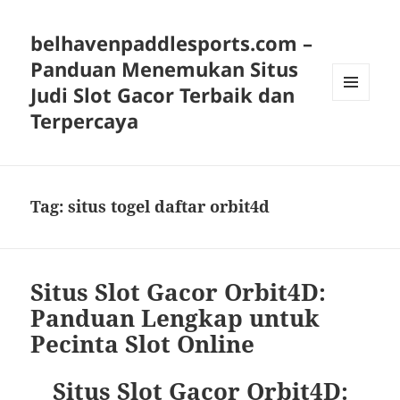
belhavenpaddlesports.com –
Panduan Menemukan Situs
Judi Slot Gacor Terbaik dan
MENU
Terpercaya
AND
WIDGETS
Tag:
situs togel daftar orbit4d
Situs Slot Gacor Orbit4D:
Panduan Lengkap untuk
Pecinta Slot Online
Situs Slot Gacor Orbit4D: