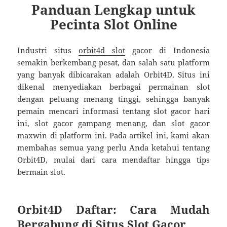
Panduan Lengkap untuk
Pecinta Slot Online
Industri situs
orbit4d slot
gacor di Indonesia
semakin berkembang pesat, dan salah satu platform
yang banyak dibicarakan adalah Orbit4D. Situs ini
dikenal menyediakan berbagai permainan slot
dengan peluang menang tinggi, sehingga banyak
pemain mencari informasi tentang slot gacor hari
ini, slot gacor gampang menang, dan slot gacor
maxwin di platform ini. Pada artikel ini, kami akan
membahas semua yang perlu Anda ketahui tentang
Orbit4D, mulai dari cara mendaftar hingga tips
bermain slot.
Orbit4D Daftar: Cara Mudah
Bergabung di Situs Slot Gacor