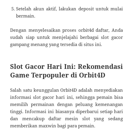
Setelah akun aktif, lakukan deposit untuk mulai
bermain.
Dengan menyelesaikan proses orbit4d daftar, Anda
sudah siap untuk menjelajahi berbagai slot gacor
gampang menang yang tersedia di situs ini.
Slot Gacor Hari Ini: Rekomendasi
Game Terpopuler di Orbit4D
Salah satu keunggulan Orbit4D adalah menyediakan
informasi slot gacor hari ini, sehingga pemain bisa
memilih permainan dengan peluang kemenangan
tinggi. Informasi ini biasanya diperbarui setiap hari
dan mencakup daftar mesin slot yang sedang
memberikan maxwin bagi para pemain.