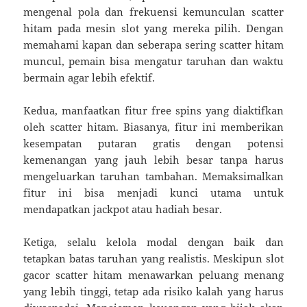
mengenal pola dan frekuensi kemunculan scatter
hitam pada mesin slot yang mereka pilih. Dengan
memahami kapan dan seberapa sering scatter hitam
muncul, pemain bisa mengatur taruhan dan waktu
bermain agar lebih efektif.
Kedua, manfaatkan fitur free spins yang diaktifkan
oleh scatter hitam. Biasanya, fitur ini memberikan
kesempatan putaran gratis dengan potensi
kemenangan yang jauh lebih besar tanpa harus
mengeluarkan taruhan tambahan. Memaksimalkan
fitur ini bisa menjadi kunci utama untuk
mendapatkan jackpot atau hadiah besar.
Ketiga, selalu kelola modal dengan baik dan
tetapkan batas taruhan yang realistis. Meskipun slot
gacor scatter hitam menawarkan peluang menang
yang lebih tinggi, tetap ada risiko kalah yang harus