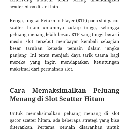
scatter biasa di slot lain.
Ketiga, tingkat Return to Player (RTP) pada slot gacor
scatter hitam umumnya cukup tinggi, sehingga
peluang menang lebih besar. RTP yang tinggi berarti
mesin slot tersebut membayar kembali sebagian
besar taruhan kepada pemain dalam jangka
panjang. Ini tentu menjadi daya tarik utama bagi
mereka yang ingin mendapatkan keuntungan
maksimal dari permainan slot.
Cara Memaksimalkan Peluang
Menang di Slot Scatter Hitam
Untuk memaksimalkan peluang menang di slot
gacor scatter hitam, ada beberapa strategi yang bisa
diterapkan. Pertama, pemain disarankan untuk