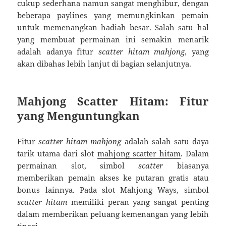
cukup sederhana namun sangat menghibur, dengan
beberapa paylines yang memungkinkan pemain
untuk memenangkan hadiah besar. Salah satu hal
yang membuat permainan ini semakin menarik
adalah adanya fitur
scatter hitam mahjong
, yang
akan dibahas lebih lanjut di bagian selanjutnya.
Mahjong Scatter Hitam: Fitur
yang Menguntungkan
Fitur
scatter hitam mahjong
adalah salah satu daya
tarik utama dari slot
mahjong scatter hitam
. Dalam
permainan slot, simbol
scatter
biasanya
memberikan pemain akses ke putaran gratis atau
bonus lainnya. Pada slot Mahjong Ways, simbol
scatter hitam
memiliki peran yang sangat penting
dalam memberikan peluang kemenangan yang lebih