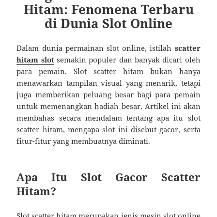
Hitam: Fenomena Terbaru
di Dunia Slot Online
Dalam dunia permainan slot online, istilah
scatter
hitam slot
semakin populer dan banyak dicari oleh
para pemain. Slot scatter hitam bukan hanya
menawarkan tampilan visual yang menarik, tetapi
juga memberikan peluang besar bagi para pemain
untuk memenangkan hadiah besar. Artikel ini akan
membahas secara mendalam tentang apa itu slot
scatter hitam, mengapa slot ini disebut gacor, serta
fitur-fitur yang membuatnya diminati.
Apa Itu Slot Gacor Scatter
Hitam?
Slot scatter hitam merupakan jenis mesin slot online