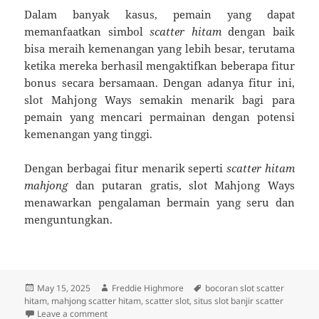
Dalam banyak kasus, pemain yang dapat
memanfaatkan simbol
scatter hitam
dengan baik
bisa meraih kemenangan yang lebih besar, terutama
ketika mereka berhasil mengaktifkan beberapa fitur
bonus secara bersamaan. Dengan adanya fitur ini,
slot Mahjong Ways semakin menarik bagi para
pemain yang mencari permainan dengan potensi
kemenangan yang tinggi.
Dengan berbagai fitur menarik seperti
scatter hitam
mahjong
dan putaran gratis, slot Mahjong Ways
menawarkan pengalaman bermain yang seru dan
menguntungkan.
Posted
Author
Tags
May 15, 2025
Freddie Highmore
bocoran slot scatter
on
hitam
,
mahjong scatter hitam
,
scatter slot
,
situs slot banjir scatter
on Slot Mahjong Ways: Permainan Seru dengan Fitur 
Leave a comment