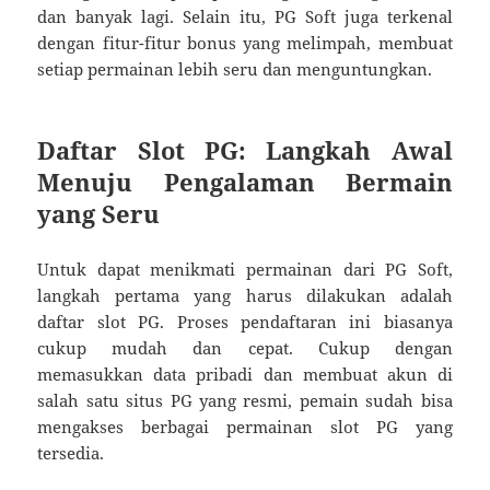
dan banyak lagi. Selain itu, PG Soft juga terkenal
dengan fitur-fitur bonus yang melimpah, membuat
setiap permainan lebih seru dan menguntungkan.
Daftar Slot PG: Langkah Awal
Menuju Pengalaman Bermain
yang Seru
Untuk dapat menikmati permainan dari PG Soft,
langkah pertama yang harus dilakukan adalah
daftar slot PG. Proses pendaftaran ini biasanya
cukup mudah dan cepat. Cukup dengan
memasukkan data pribadi dan membuat akun di
salah satu situs PG yang resmi, pemain sudah bisa
mengakses berbagai permainan slot PG yang
tersedia.