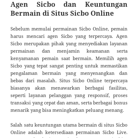
Agen Sicbo dan Keuntungan
Bermain di Situs Sicbo Online
Sebelum memulai permainan Sicbo Online, pemain
harus mencari agen Sicbo yang terpercaya. Agen
Sicbo merupakan pihak yang menyediakan layanan
permainan dan menjamin keamanan serta
kenyamanan pemain saat bermain. Memilih agen
Sicbo yang tepat sangat penting untuk memastikan
pengalaman bermain yang menyenangkan dan
bebas dari masalah. Situs Sicbo Online terpercaya
biasanya akan menawarkan berbagai fasilitas,
seperti layanan pelanggan yang responsif, proses
transaksi yang cepat dan aman, serta berbagai bonus
menarik yang bisa meningkatkan peluang menang.
Salah satu keuntungan utama bermain di situs Sicbo
Online adalah ketersediaan permainan Sicbo Live.