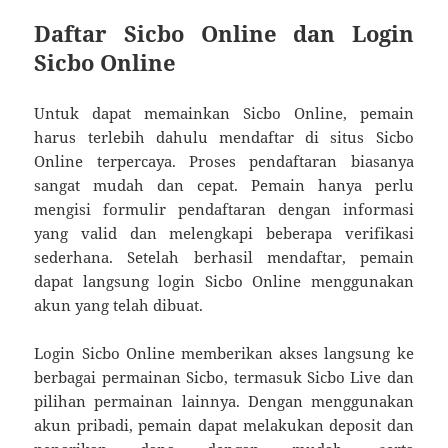
Daftar Sicbo Online dan Login
Sicbo Online
Untuk dapat memainkan Sicbo Online, pemain
harus terlebih dahulu mendaftar di situs Sicbo
Online terpercaya. Proses pendaftaran biasanya
sangat mudah dan cepat. Pemain hanya perlu
mengisi formulir pendaftaran dengan informasi
yang valid dan melengkapi beberapa verifikasi
sederhana. Setelah berhasil mendaftar, pemain
dapat langsung login Sicbo Online menggunakan
akun yang telah dibuat.
Login Sicbo Online memberikan akses langsung ke
berbagai permainan Sicbo, termasuk Sicbo Live dan
pilihan permainan lainnya. Dengan menggunakan
akun pribadi, pemain dapat melakukan deposit dan