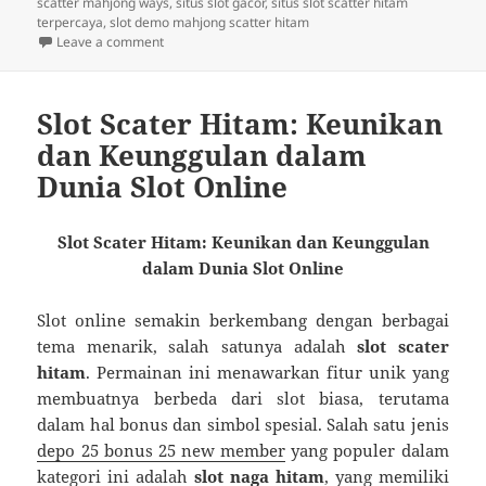
on
scatter mahjong ways
,
situs slot gacor
,
situs slot scatter hitam
terpercaya
,
slot demo mahjong scatter hitam
on Scatter Hitam: Menyelami Dunia Slot Online deng
Leave a comment
Slot Scater Hitam: Keunikan
dan Keunggulan dalam
Dunia Slot Online
Slot Scater Hitam: Keunikan dan Keunggulan
dalam Dunia Slot Online
Slot online semakin berkembang dengan berbagai
tema menarik, salah satunya adalah
slot scater
hitam
. Permainan ini menawarkan fitur unik yang
membuatnya berbeda dari slot biasa, terutama
dalam hal bonus dan simbol spesial. Salah satu jenis
depo 25 bonus 25 new member
yang populer dalam
kategori ini adalah
slot naga hitam
, yang memiliki