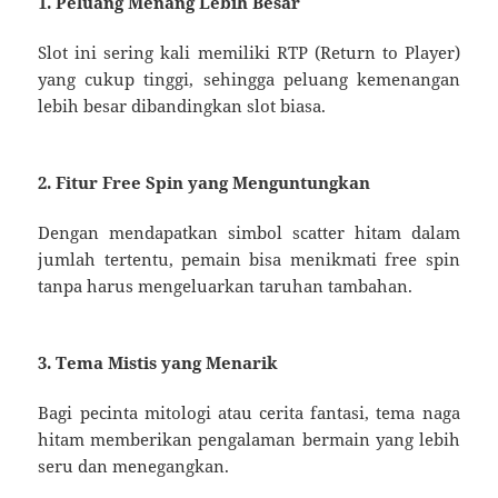
1. Peluang Menang Lebih Besar
Slot ini sering kali memiliki RTP (Return to Player)
yang cukup tinggi, sehingga peluang kemenangan
lebih besar dibandingkan slot biasa.
2. Fitur Free Spin yang Menguntungkan
Dengan mendapatkan simbol scatter hitam dalam
jumlah tertentu, pemain bisa menikmati free spin
tanpa harus mengeluarkan taruhan tambahan.
3. Tema Mistis yang Menarik
Bagi pecinta mitologi atau cerita fantasi, tema naga
hitam memberikan pengalaman bermain yang lebih
seru dan menegangkan.