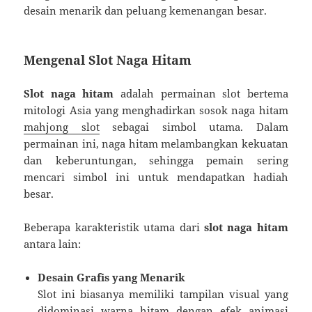
desain menarik dan peluang kemenangan besar.
Mengenal Slot Naga Hitam
Slot naga hitam
adalah permainan slot bertema
mitologi Asia yang menghadirkan sosok naga hitam
mahjong slot
sebagai simbol utama. Dalam
permainan ini, naga hitam melambangkan kekuatan
dan keberuntungan, sehingga pemain sering
mencari simbol ini untuk mendapatkan hadiah
besar.
Beberapa karakteristik utama dari
slot naga hitam
antara lain:
Desain Grafis yang Menarik
Slot ini biasanya memiliki tampilan visual yang
didominasi warna hitam dengan efek animasi