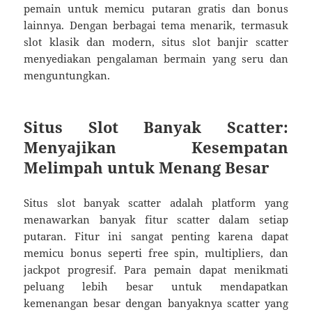
pemain untuk memicu putaran gratis dan bonus
lainnya. Dengan berbagai tema menarik, termasuk
slot klasik dan modern, situs slot banjir scatter
menyediakan pengalaman bermain yang seru dan
menguntungkan.
Situs Slot Banyak Scatter:
Menyajikan Kesempatan
Melimpah untuk Menang Besar
Situs slot banyak scatter adalah platform yang
menawarkan banyak fitur scatter dalam setiap
putaran. Fitur ini sangat penting karena dapat
memicu bonus seperti free spin, multipliers, dan
jackpot progresif. Para pemain dapat menikmati
peluang lebih besar untuk mendapatkan
kemenangan besar dengan banyaknya scatter yang