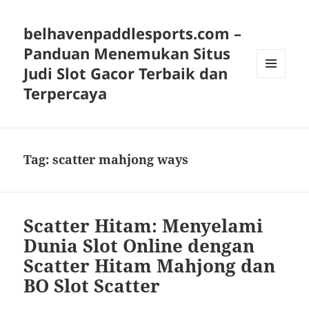
belhavenpaddlesports.com –
Panduan Menemukan Situs
Judi Slot Gacor Terbaik dan
MENU
Terpercaya
AND
WIDGETS
Tag:
scatter mahjong ways
Scatter Hitam: Menyelami
Dunia Slot Online dengan
Scatter Hitam Mahjong dan
BO Slot Scatter