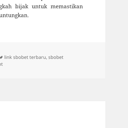
ngkah bijak untuk memastikan
guntungkan.
Tags
link sbobet terbaru
,
sbobet
on Situs Sbobet Resmi: Taruhan Olahraga Online Aman d
nt