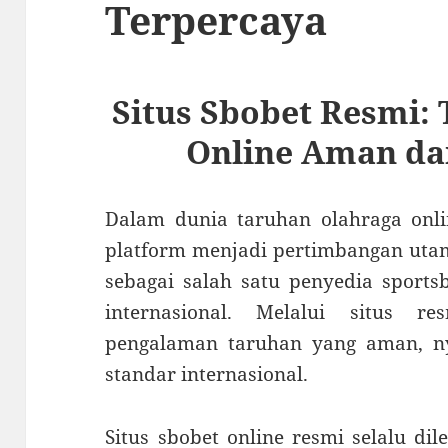
Terpercaya
Situs Sbobet Resmi:
Online Aman da
Dalam dunia taruhan olahraga onli
platform menjadi pertimbangan uta
sebagai salah satu penyedia sports
internasional. Melalui situs r
pengalaman taruhan yang aman, n
standar internasional.
Situs
sbobet online
resmi selalu dile