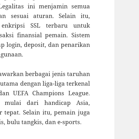
 Legalitas ini menjamin semua
an sesuai aturan. Selain itu,
 enkripsi SSL terbaru untuk
saksi finansial pemain. Sistem
 login, deposit, dan penarikan
hgunaan.
nawarkan berbagai jenis taruhan
 utama dengan liga-liga terkenal
 dan
UEFA Champions League
.
a mulai dari handicap Asia,
 tepat. Selain itu, pemain juga
, bulu tangkis, dan e-sports.