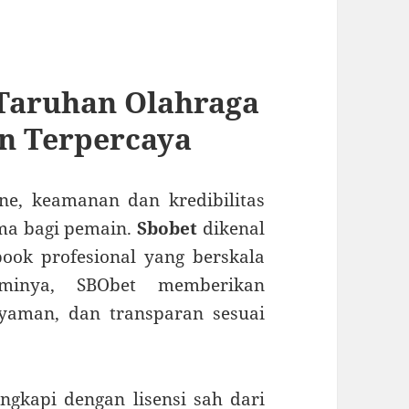
 Taruhan Olahraga
n Terpercaya
ne, keamanan dan kredibilitas
ma bagi pemain.
Sbobet
dikenal
book profesional yang berskala
esminya,
SBObet
memberikan
yaman, dan transparan sesuai
ngkapi dengan lisensi sah dari