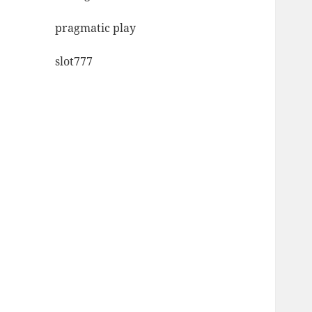
pragmatic play
slot777