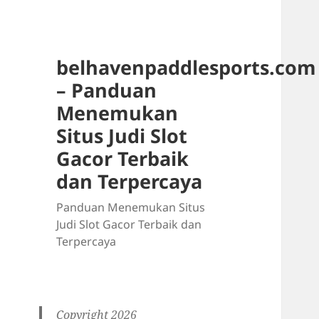
belhavenpaddlesports.com
– Panduan
Menemukan
Situs Judi Slot
Gacor Terbaik
dan Terpercaya
Panduan Menemukan Situs
Judi Slot Gacor Terbaik dan
Terpercaya
Copyright 2026