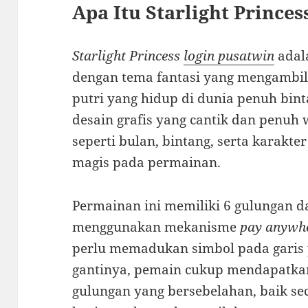
Apa Itu Starlight Princes
Starlight Princess
login pusatwin
adal
dengan tema fantasi yang mengambil 
putri yang hidup di dunia penuh bint
desain grafis yang cantik dan penuh
seperti bulan, bintang, serta karakt
magis pada permainan.
Permainan ini memiliki 6 gulungan d
menggunakan mekanisme
pay anywh
perlu memadukan simbol pada garis 
gantinya, pemain cukup mendapatka
gulungan yang bersebelahan, baik se