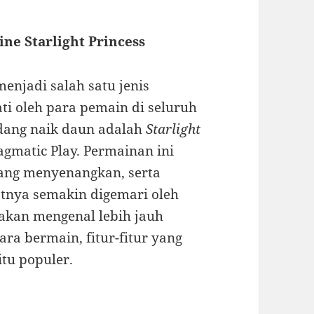
ne Starlight Princess
menjadi salah satu jenis
ti oleh para pemain di seluruh
edang naik daun adalah
Starlight
gmatic Play. Permainan ini
ng menyenangkan, serta
tnya semakin digemari oleh
a akan mengenal lebih jauh
ara bermain, fitur-fitur yang
tu populer.