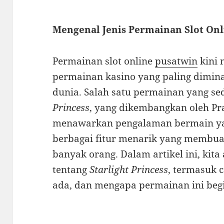
Mengenal Jenis Permainan Slot Onli
Permainan slot online
pusatwin
kini 
permainan kasino yang paling dimina
dunia. Salah satu permainan yang s
Princess
, yang dikembangkan oleh Pra
menawarkan pengalaman bermain ya
berbagai fitur menarik yang membua
banyak orang. Dalam artikel ini, kit
tentang
Starlight Princess
, termasuk c
ada, dan mengapa permainan ini begi