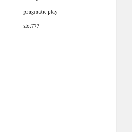
pragmatic play
slot777