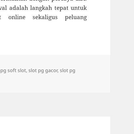
wal adalah langkah tepat untuk
 online sekaligus peluang
Tags
pg soft slot
,
slot pg gacor
,
slot pg
esmi: Pengalaman Slot Online Aman dan Terpercaya