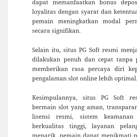
dapat memanfaatkan bonus deposi
loyalitas dengan syarat dan ketentu
pemain meningkatkan modal per
secara signifikan.
Selain itu, situs PG Soft resmi m
dilakukan penuh dan cepat tanpa p
memberikan rasa percaya diri k
pengalaman slot online lebih optimal
Kesimpulannya, situs PG Soft r
bermain slot yang aman, transpara
lisensi resmi, sistem keamanan
berkualitas tinggi, layanan pela
menarik, pemain dapat menikmati p