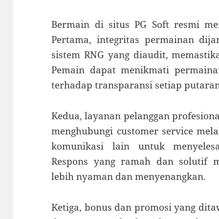
Bermain di situs PG Soft resmi m
Pertama, integritas permainan dij
sistem RNG yang diaudit, memastika
Pemain dapat menikmati permaina
terhadap transparansi setiap putaran
Kedua, layanan pelanggan profesiona
menghubungi customer service melalu
komunikasi lain untuk menyeles
Respons yang ramah dan solutif
lebih nyaman dan menyenangkan.
Ketiga, bonus dan promosi yang dit