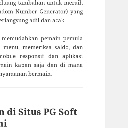
luang tambahan untuk meraih
andom Number Generator) yang
erlangsung adil dan acak.
ly, memudahkan pemain pemula
 menu, memeriksa saldo, dan
obile responsif dan aplikasi
main kapan saja dan di mana
kenyamanan bermain.
di Situs PG Soft
mi