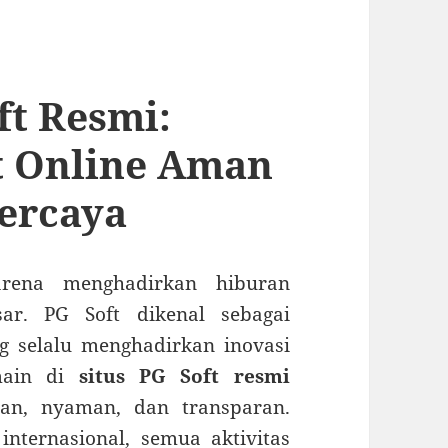
ft Resmi:
t Online Aman
ercaya
arena menghadirkan hiburan
sar. PG Soft dikenal sebagai
ng selalu menghadirkan inovasi
main di
situs PG Soft resmi
n, nyaman, dan transparan.
internasional, semua aktivitas