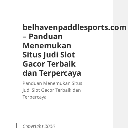
belhavenpaddlesports.com
– Panduan
Menemukan
Situs Judi Slot
Gacor Terbaik
dan Terpercaya
Panduan Menemukan Situs
Judi Slot Gacor Terbaik dan
Terpercaya
Copyright 2026