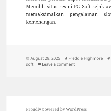
Memilih situs resmi PG Soft sejak a
memaksimalkan pengalaman slot
kemenangan.
Posted
Author
August 28, 2025
Freddie Highmore
on
on Situs PG Soft R
soft
Leave a comment
Proudly powered by WordPress