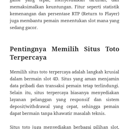
memaksimalkan keuntungan. Fitur seperti statistik
kemenangan dan persentase RTP (Return to Player)
juga membantu pemain menentukan slot mana yang
sedang gacor.
Pentingnya Memilih Situs Toto
Terpercaya
Memilih situs toto terpercaya adalah langkah krusial
dalam bermain slot 4D. Situs yang aman menjamin
data pribadi dan transaksi pemain tetap terlindungi.
Selain itu, situs terpercaya biasanya menyediakan
layanan pelanggan yang responsif dan sistem
deposit/withdrawal yang cepat, sehingga pemain
dapat bermain tanpa khawatir masalah teknis.
Situs toto juga menyediakan berbagai pilihan slot,