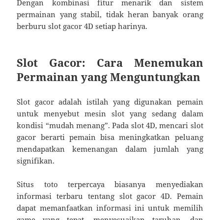
Dengan kombinasi fitur menarik dan sistem
permainan yang stabil, tidak heran banyak orang
berburu slot gacor 4D setiap harinya.
Slot Gacor: Cara Menemukan
Permainan yang Menguntungkan
Slot gacor adalah istilah yang digunakan pemain
untuk menyebut mesin slot yang sedang dalam
kondisi “mudah menang”. Pada slot 4D, mencari slot
gacor berarti pemain bisa meningkatkan peluang
mendapatkan kemenangan dalam jumlah yang
signifikan.
Situs toto terpercaya biasanya menyediakan
informasi terbaru tentang slot gacor 4D. Pemain
dapat memanfaatkan informasi ini untuk memilih
game yang tepat, menyesuaikan taruhan, dan