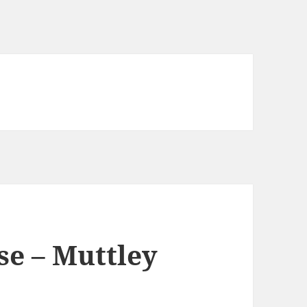
se – Muttley