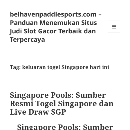
belhavenpaddlesports.com –
Panduan Menemukan Situs
Judi Slot Gacor Terbaik dan
MENU
Terpercaya
AND
WIDGETS
Tag:
keluaran togel Singapore hari ini
Singapore Pools: Sumber
Resmi Togel Singapore dan
Live Draw SGP
Singapore Pools: Sumber