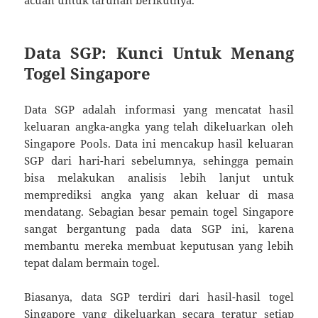
acuan untuk taruhan berikutnya.
Data SGP: Kunci Untuk Menang
Togel Singapore
Data SGP adalah informasi yang mencatat hasil
keluaran angka-angka yang telah dikeluarkan oleh
Singapore Pools. Data ini mencakup hasil keluaran
SGP dari hari-hari sebelumnya, sehingga pemain
bisa melakukan analisis lebih lanjut untuk
memprediksi angka yang akan keluar di masa
mendatang. Sebagian besar pemain togel Singapore
sangat bergantung pada data SGP ini, karena
membantu mereka membuat keputusan yang lebih
tepat dalam bermain togel.
Biasanya, data SGP terdiri dari hasil-hasil togel
Singapore yang dikeluarkan secara teratur setiap