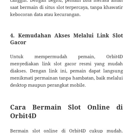
canggih. Dengan begitu, pemain bisa merasa aman
saat bermain di situs slot terpercaya, tanpa khawatir
kebocoran data atau kecurangan.
4. Kemudahan Akses Melalui Link Slot
Gacor
Untuk mempermudah pemain, Orbit4D
menyediakan link slot gacor resmi yang mudah
diakses. Dengan link ini, pemain dapat langsung
menikmati permainan tanpa hambatan, baik melalui
desktop maupun perangkat mobile.
Cara Bermain Slot Online di
Orbit4D
Bermain slot online di Orbit4D cukup mudah.