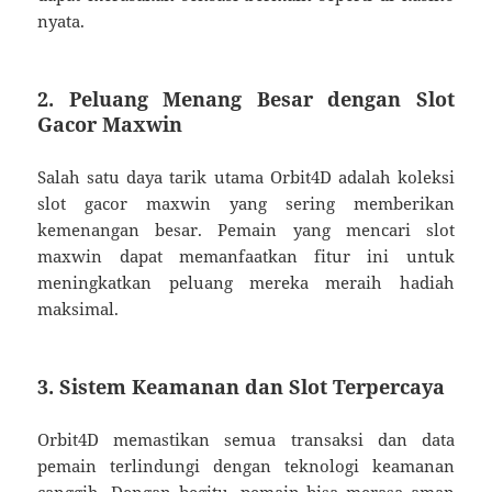
nyata.
2. Peluang Menang Besar dengan Slot
Gacor Maxwin
Salah satu daya tarik utama Orbit4D adalah koleksi
slot gacor maxwin yang sering memberikan
kemenangan besar. Pemain yang mencari slot
maxwin dapat memanfaatkan fitur ini untuk
meningkatkan peluang mereka meraih hadiah
maksimal.
3. Sistem Keamanan dan Slot Terpercaya
Orbit4D memastikan semua transaksi dan data
pemain terlindungi dengan teknologi keamanan