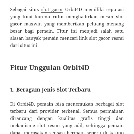
Sebagai situs
slot gacor
Orbit4D memiliki reputasi
yang kuat karena rutin menghadirkan mesin slot
gacor maxwin yang memberikan peluang menang
besar bagi pemain. Fitur ini menjadi salah satu
alasan banyak pemain mencari link slot gacor resmi
dari situs ini.
Fitur Unggulan Orbit4D
1. Beragam Jenis Slot Terbaru
Di Orbit4D, pemain bisa menemukan berbagai slot
terbaru dari provider terkenal. Semua permainan
dirancang dengan kualitas grafis tinggi dan
mekanisme slot resmi yang adil, sehingga pemain
dapat merasakan sensasi bermain seperti di kasino