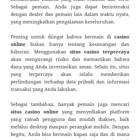
Sebagai pemain, Anda juga dapat berinteraksi
dengan dealer dan pemain lain dalam waktu nyata,
yang meningkatkan pengalaman keseluruhan.
Penting untuk diingat bahwa bermain di
casino
online
bukan hanya tentang kesenangan dan
hiburan. Menggunakan
situs casino terpercaya
akan mengurangi risiko dan memastikan bahwa
dana yang Anda investasikan aman. Selain itu, situs
yang terpercaya akan selalu memberikan
perlindungan terhadap data pribadi dan informasi
transaksi yang Anda lakukan.
Sebagai tambahan, banyak pemain juga mencari
situs casino online
yang menyediakan platform
yang ramah pengguna dan mudah diakses, baik
melalui desktop maupun perangkat mobile. Dengan
begitu, Anda bisa bermain kapan saja dan di mana