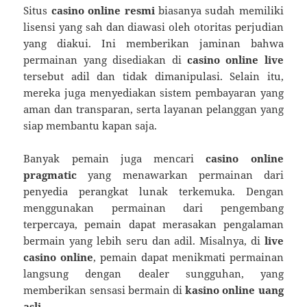
Situs
casino online resmi
biasanya sudah memiliki
lisensi yang sah dan diawasi oleh otoritas perjudian
yang diakui. Ini memberikan jaminan bahwa
permainan yang disediakan di
casino online live
tersebut adil dan tidak dimanipulasi. Selain itu,
mereka juga menyediakan sistem pembayaran yang
aman dan transparan, serta layanan pelanggan yang
siap membantu kapan saja.
Banyak pemain juga mencari
casino online
pragmatic
yang menawarkan permainan dari
penyedia perangkat lunak terkemuka. Dengan
menggunakan permainan dari pengembang
terpercaya, pemain dapat merasakan pengalaman
bermain yang lebih seru dan adil. Misalnya, di
live
casino online
, pemain dapat menikmati permainan
langsung dengan dealer sungguhan, yang
memberikan sensasi bermain di
kasino online uang
asli
.