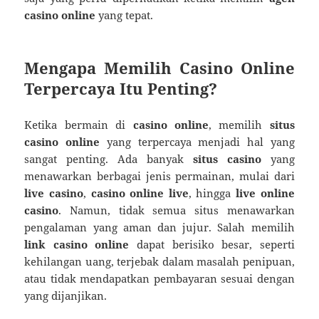
casino online
yang tepat.
Mengapa Memilih Casino Online
Terpercaya Itu Penting?
Ketika bermain di
casino online
, memilih
situs
casino online
yang terpercaya menjadi hal yang
sangat penting. Ada banyak
situs casino
yang
menawarkan berbagai jenis permainan, mulai dari
live casino
,
casino online live
, hingga
live online
casino
. Namun, tidak semua situs menawarkan
pengalaman yang aman dan jujur. Salah memilih
link casino online
dapat berisiko besar, seperti
kehilangan uang, terjebak dalam masalah penipuan,
atau tidak mendapatkan pembayaran sesuai dengan
yang dijanjikan.