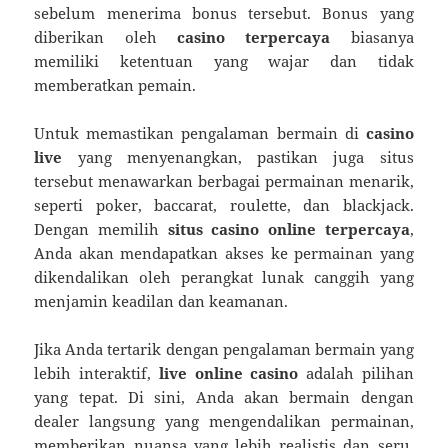
sebelum menerima bonus tersebut. Bonus yang
diberikan oleh
casino terpercaya
biasanya
memiliki ketentuan yang wajar dan tidak
memberatkan pemain.
Untuk memastikan pengalaman bermain di
casino
live
yang menyenangkan, pastikan juga situs
tersebut menawarkan berbagai permainan menarik,
seperti poker, baccarat, roulette, dan blackjack.
Dengan memilih
situs casino online terpercaya
,
Anda akan mendapatkan akses ke permainan yang
dikendalikan oleh perangkat lunak canggih yang
menjamin keadilan dan keamanan.
Jika Anda tertarik dengan pengalaman bermain yang
lebih interaktif,
live online casino
adalah pilihan
yang tepat. Di sini, Anda akan bermain dengan
dealer langsung yang mengendalikan permainan,
memberikan nuansa yang lebih realistis dan seru.