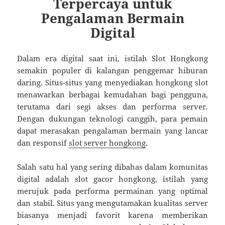
Terpercaya untuk
Pengalaman Bermain
Digital
Dalam era digital saat ini, istilah Slot Hongkong
semakin populer di kalangan penggemar hiburan
daring. Situs-situs yang menyediakan hongkong slot
menawarkan berbagai kemudahan bagi pengguna,
terutama dari segi akses dan performa server.
Dengan dukungan teknologi canggih, para pemain
dapat merasakan pengalaman bermain yang lancar
dan responsif
slot server hongkong
.
Salah satu hal yang sering dibahas dalam komunitas
digital adalah slot gacor hongkong, istilah yang
merujuk pada performa permainan yang optimal
dan stabil. Situs yang mengutamakan kualitas server
biasanya menjadi favorit karena memberikan