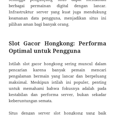
berbagai permainan digital dengan lancar.
Infrastruktur server yang kuat juga mendukung
keamanan data pengguna, menjadikan situs ini
pilihan aman bagi banyak orang.
Slot Gacor Hongkong: Performa
Optimal untuk Pengguna
Istilah slot gacor hongkong sering muncul dalam
pencarian karena banyak pemain mencari
pengalaman bermain yang lancar dan berpeluang
maksimal. Meskipun istilah ini populer, penting
untuk memahami bahwa fokusnya adalah pada
kestabilan dan performa server, bukan sekadar
keberuntungan semata.
Situs dengan server slot hongkong yang baik