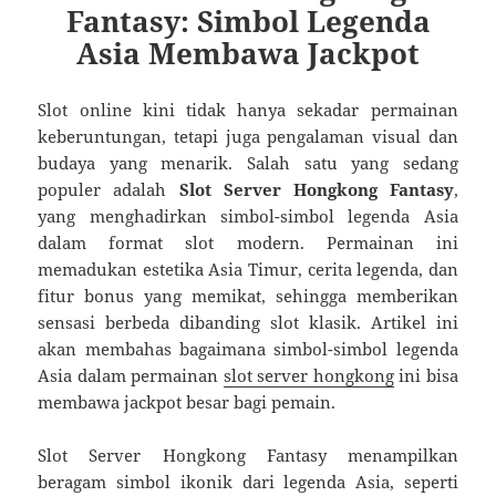
Fantasy: Simbol Legenda
Asia Membawa Jackpot
Slot online kini tidak hanya sekadar permainan
keberuntungan, tetapi juga pengalaman visual dan
budaya yang menarik. Salah satu yang sedang
populer adalah
Slot Server Hongkong Fantasy
,
yang menghadirkan simbol-simbol legenda Asia
dalam format slot modern. Permainan ini
memadukan estetika Asia Timur, cerita legenda, dan
fitur bonus yang memikat, sehingga memberikan
sensasi berbeda dibanding slot klasik. Artikel ini
akan membahas bagaimana simbol-simbol legenda
Asia dalam permainan
slot server hongkong
ini bisa
membawa jackpot besar bagi pemain.
Slot Server Hongkong Fantasy menampilkan
beragam simbol ikonik dari legenda Asia, seperti