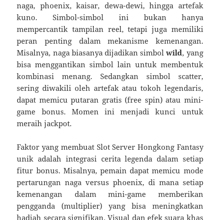
naga, phoenix, kaisar, dewa-dewi, hingga artefak
kuno. Simbol-simbol ini bukan hanya
mempercantik tampilan reel, tetapi juga memiliki
peran penting dalam mekanisme kemenangan.
Misalnya, naga biasanya dijadikan simbol
wild
, yang
bisa menggantikan simbol lain untuk membentuk
kombinasi menang. Sedangkan simbol scatter,
sering diwakili oleh artefak atau tokoh legendaris,
dapat memicu putaran gratis (free spin) atau mini-
game bonus. Momen ini menjadi kunci untuk
meraih jackpot.
Faktor yang membuat Slot Server Hongkong Fantasy
unik adalah integrasi cerita legenda dalam setiap
fitur bonus. Misalnya, pemain dapat memicu mode
pertarungan naga versus phoenix, di mana setiap
kemenangan dalam mini-game memberikan
pengganda (multiplier) yang bisa meningkatkan
hadiah secara signifikan. Visual dan efek suara khas