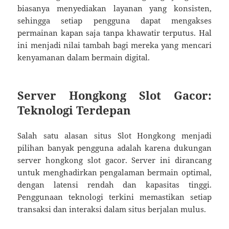
biasanya menyediakan layanan yang konsisten,
sehingga setiap pengguna dapat mengakses
permainan kapan saja tanpa khawatir terputus. Hal
ini menjadi nilai tambah bagi mereka yang mencari
kenyamanan dalam bermain digital.
Server Hongkong Slot Gacor:
Teknologi Terdepan
Salah satu alasan situs Slot Hongkong menjadi
pilihan banyak pengguna adalah karena dukungan
server hongkong slot gacor. Server ini dirancang
untuk menghadirkan pengalaman bermain optimal,
dengan latensi rendah dan kapasitas tinggi.
Penggunaan teknologi terkini memastikan setiap
transaksi dan interaksi dalam situs berjalan mulus.