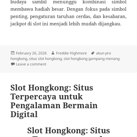
budaya sambil menunggu kombinasi simbol
membawa hadiah besar. Dengan fokus pada simbol
penting, pengaturan taruhan cerdas, dan kesabaran,
jackpot di slot ini menjadi lebih mudah dijangkau.
Posted
Author
Tags
February 26, 2026
Freddie Highmore
akun pro
on
hongkong
,
situs slot hongkong
,
slot hongkong gampang menang
on Slot Server Hongkong Fantasy: Simbol Legenda A
Leave a comment
Slot Hongkong: Situs
Terpercaya untuk
Pengalaman Bermain
Digital
Slot Hongkong: Situs