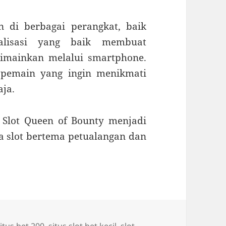
an di berbagai perangkat, baik
alisasi yang baik membuat
imainkan melalui smartphone.
 pemain yang ingin menikmati
aja.
 Slot Queen of Bounty menjadi
nta slot bertema petualangan dan
Tags
itus bet 200
,
situs slot bet kecil
,
slot