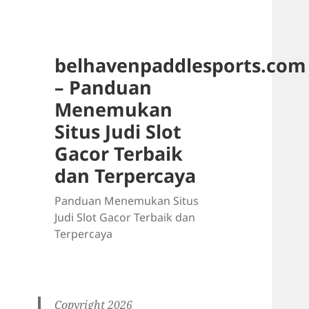
belhavenpaddlesports.com
– Panduan
Menemukan
Situs Judi Slot
Gacor Terbaik
dan Terpercaya
Panduan Menemukan Situs
Judi Slot Gacor Terbaik dan
Terpercaya
Copyright 2026