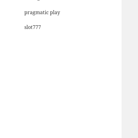
pragmatic play
slot777