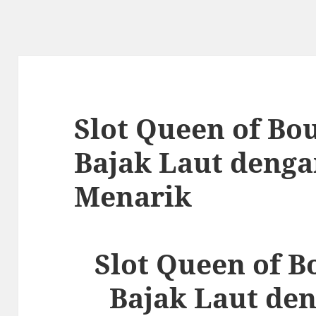
Slot Queen of Bo
Bajak Laut denga
Menarik
Slot Queen of B
Bajak Laut de