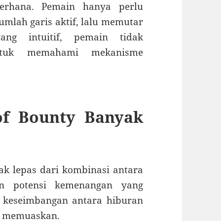
erhana. Pemain hanya perlu
umlah garis aktif, lalu memutar
ng intuitif, pemain tidak
tuk memahami mekanisme
of Bounty Banyak
dak lepas dari kombinasi antara
an potensi kemenangan yang
 keseimbangan antara hiburan
ng memuaskan.