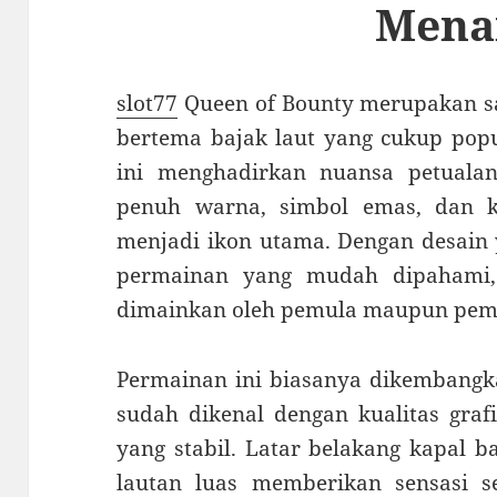
Mena
slot77
Queen of Bounty merupakan sa
bertema bajak laut yang cukup pop
ini menghadirkan nuansa petualan
penuh warna, simbol emas, dan k
menjadi ikon utama. Dengan desain
permainan yang mudah dipahami,
dimainkan oleh pemula maupun pem
Permainan ini biasanya dikembangk
sudah dikenal dengan kualitas graf
yang stabil. Latar belakang kapal ba
lautan luas memberikan sensasi 