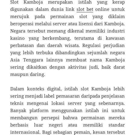
Slot Kamboja merupakan istilah yang kerap
digunakan dalam dunia link
slot bet
online untuk
merujuk pada permainan slot yang diklaim
beroperasi melalui server atau lisensi dari Kamboja.
Negara tersebut memang dikenal memiliki industri
kasino yang berkembang, terutama di kawasan
perbatasan dan daerah wisata. Regulasi perjudian
yang lebih terbuka dibandingkan sejumlah negara
Asia Tenggara lainnya membuat nama Kamboja
sering dikaitkan dengan aktivitas judi, baik darat
maupun daring.
Dalam konteks digital, istilah slot Kamboja lebih
sering menjadi label pemasaran daripada penjelasan
teknis mengenai lokasi server yang sebenarnya.
Banyak platform menggunakan istilah ini untuk
membangun persepsi bahwa permainan mereka
berbasis luar negeri atau memiliki standar
internasional. Bagi sebagian pemain, kesan tersebut