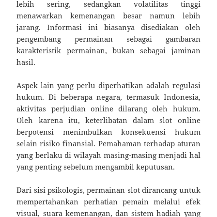
lebih sering, sedangkan volatilitas tinggi
menawarkan kemenangan besar namun lebih
jarang. Informasi ini biasanya disediakan oleh
pengembang permainan sebagai gambaran
karakteristik permainan, bukan sebagai jaminan
hasil.
Aspek lain yang perlu diperhatikan adalah regulasi
hukum. Di beberapa negara, termasuk Indonesia,
aktivitas perjudian online dilarang oleh hukum.
Oleh karena itu, keterlibatan dalam slot online
berpotensi menimbulkan konsekuensi hukum
selain risiko finansial. Pemahaman terhadap aturan
yang berlaku di wilayah masing-masing menjadi hal
yang penting sebelum mengambil keputusan.
Dari sisi psikologis, permainan slot dirancang untuk
mempertahankan perhatian pemain melalui efek
visual, suara kemenangan, dan sistem hadiah yang