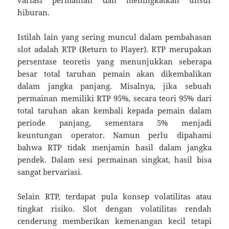
variasi permainan dan meningkatkan unsur
hiburan.
Istilah lain yang sering muncul dalam pembahasan
slot adalah RTP (Return to Player). RTP merupakan
persentase teoretis yang menunjukkan seberapa
besar total taruhan pemain akan dikembalikan
dalam jangka panjang. Misalnya, jika sebuah
permainan memiliki RTP 95%, secara teori 95% dari
total taruhan akan kembali kepada pemain dalam
periode panjang, sementara 5% menjadi
keuntungan operator. Namun perlu dipahami
bahwa RTP tidak menjamin hasil dalam jangka
pendek. Dalam sesi permainan singkat, hasil bisa
sangat bervariasi.
Selain RTP, terdapat pula konsep volatilitas atau
tingkat risiko. Slot dengan volatilitas rendah
cenderung memberikan kemenangan kecil tetapi