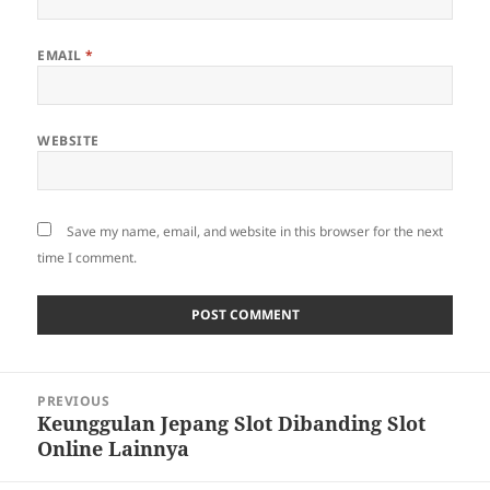
EMAIL
*
WEBSITE
Save my name, email, and website in this browser for the next
time I comment.
Post
PREVIOUS
navigation
Keunggulan Jepang Slot Dibanding Slot
Previous
Online Lainnya
post: