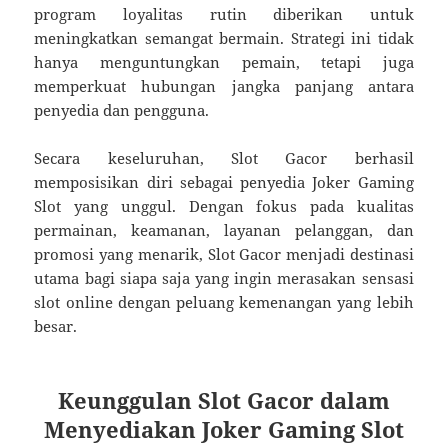
program loyalitas rutin diberikan untuk
meningkatkan semangat bermain. Strategi ini tidak
hanya menguntungkan pemain, tetapi juga
memperkuat hubungan jangka panjang antara
penyedia dan pengguna.
Secara keseluruhan, Slot Gacor berhasil
memposisikan diri sebagai penyedia Joker Gaming
Slot yang unggul. Dengan fokus pada kualitas
permainan, keamanan, layanan pelanggan, dan
promosi yang menarik, Slot Gacor menjadi destinasi
utama bagi siapa saja yang ingin merasakan sensasi
slot online dengan peluang kemenangan yang lebih
besar.
Keunggulan Slot Gacor dalam
Menyediakan Joker Gaming Slot