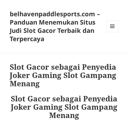
belhavenpaddlesports.com –
Panduan Menemukan Situs
Judi Slot Gacor Terbaik dan
MENU
Terpercaya
AND
WIDGETS
Slot Gacor sebagai Penyedia
Joker Gaming Slot Gampang
Menang
Slot Gacor sebagai Penyedia
Joker Gaming Slot Gampang
Menang