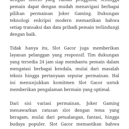
pemain dapat dengan mudah menavigasi berbagai
pilihan permainan Joker Gaming. Dukungan
teknologi enkripsi modern memastikan bahwa
setiap transaksi dan data pribadi pemain terlindungi
dengan baik.
Tidak hanya itu, Slot Gacor juga memberikan
layanan pelanggan yang responsif. Tim dukungan
yang tersedia 24 jam siap membantu pemain dalam
mengatasi berbagai kendala, mulai dari masalah
teknis hingga pertanyaan seputar permainan. Hal
ini menunjukkan komitmen Slot Gacor untuk
memberikan pengalaman bermain yang optimal.
Dari sisi variasi permainan, Joker Gaming
menawarkan ratusan slot dengan tema yang
beragam, mulai dari petualangan, fantasi, hingga
budaya populer. Slot Gacor memastikan bahwa