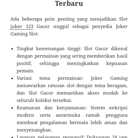
Terbaru
Ada beberapa poin penting yang menjadikan Slot
joker 123
Gacor unggul sebagai penyedia Joker
Gaming Slot:
Tingkat kemenangan tinggi: Slot Gacor dikenal
dengan permainan yang sering memberikan hasil
positif, sehingga meningkatkan kepuasan
pemain.
Variasi tema permainan: Joker Gaming
menawarkan ratusan slot dengan tema beragam,
dan Slot Gacor memastikan akses mudah ke
seluruh koleksi tersebut.
Keamanan dan kenyamanan: Sistem enkripsi
modern serta antarmuka ramah pengguna
membuat pengalaman bermain lebih aman dan
menyenangkan.
Layanan pelanggan responsif: Dukungan 24 jam