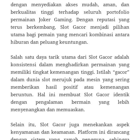
dengan menyediakan akses mudah, aman, dan
berkualitas tinggi terhadap seluruh portofolio
permainan Joker Gaming. Dengan reputasi yang
terus berkembang, Slot Gacor menjadi pilihan
utama bagi pemain yang mencari kombinasi antara
hiburan dan peluang keuntungan.
Salah satu daya tarik utama dari Slot Gacor adalah
konsistensi dalam menghadirkan permainan yang
memiliki tingkat kemenangan tinggi. Istilah “gacor”
dalam dunia slot merujuk pada mesin yang sering
memberikan hasil positif atau kemenangan
beruntun. Hal ini membuat Slot Gacor identik
dengan pengalaman bermain yang lebih
menyenangkan dan memuaskan.
Selain itu, Slot Gacor juga menekankan aspek
kenyamanan dan keamanan. Platform ini dirancang
dengan sistem yang ramah pengguna, sehingga