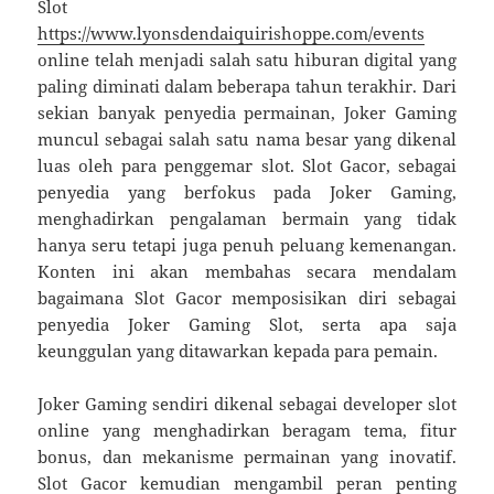
Slot
https://www.lyonsdendaiquirishoppe.com/events
online telah menjadi salah satu hiburan digital yang
paling diminati dalam beberapa tahun terakhir. Dari
sekian banyak penyedia permainan, Joker Gaming
muncul sebagai salah satu nama besar yang dikenal
luas oleh para penggemar slot. Slot Gacor, sebagai
penyedia yang berfokus pada Joker Gaming,
menghadirkan pengalaman bermain yang tidak
hanya seru tetapi juga penuh peluang kemenangan.
Konten ini akan membahas secara mendalam
bagaimana Slot Gacor memposisikan diri sebagai
penyedia Joker Gaming Slot, serta apa saja
keunggulan yang ditawarkan kepada para pemain.
Joker Gaming sendiri dikenal sebagai developer slot
online yang menghadirkan beragam tema, fitur
bonus, dan mekanisme permainan yang inovatif.
Slot Gacor kemudian mengambil peran penting