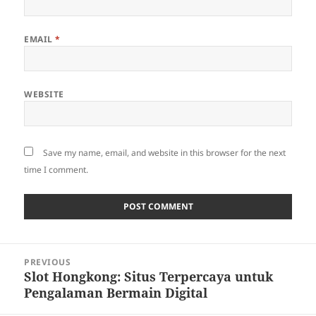
EMAIL
*
WEBSITE
Save my name, email, and website in this browser for the next
time I comment.
Post
PREVIOUS
navigation
Slot Hongkong: Situs Terpercaya untuk
Previous
Pengalaman Bermain Digital
post: