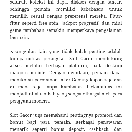
seluruh koleksi ini dapat diakses dengan lancar,
sehingga pemain memiliki kebebasan untuk
memilih sesuai dengan preferensi mereka. Fitur-
fitur seperti free spin, jackpot progresif, dan mini
game tambahan semakin memperkaya pengalaman
bermain.
Keunggulan lain yang tidak kalah penting adalah
kompatibilitas perangkat. Slot Gacor mendukung
akses melalui berbagai platform, baik desktop
maupun mobile. Dengan demikian, pemain dapat
menikmati permainan Joker Gaming kapan saja dan
di mana saja tanpa hambatan. Fleksibilitas ini
menjadi nilai tambah yang sangat dihargai oleh para
pengguna modern.
Slot Gacor juga memahami pentingnya promosi dan
bonus bagi para pemain. Berbagai penawaran
menarik seperti bonus deposit, cashback, dan