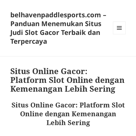
belhavenpaddlesports.com –
Panduan Menemukan Situs
Judi Slot Gacor Terbaik dan
MENU
Terpercaya
AND
WIDGETS
Situs Online Gacor:
Platform Slot Online dengan
Kemenangan Lebih Sering
Situs Online Gacor: Platform Slot
Online dengan Kemenangan
Lebih Sering