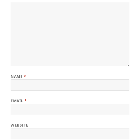
NAME
*
EMAIL
*
WEBSITE