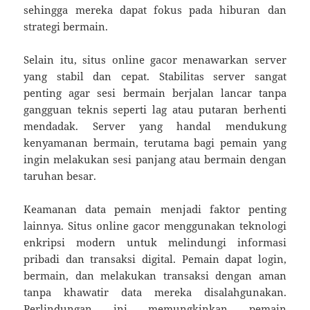
sehingga mereka dapat fokus pada hiburan dan
strategi bermain.
Selain itu, situs online gacor menawarkan server
yang stabil dan cepat. Stabilitas server sangat
penting agar sesi bermain berjalan lancar tanpa
gangguan teknis seperti lag atau putaran berhenti
mendadak. Server yang handal mendukung
kenyamanan bermain, terutama bagi pemain yang
ingin melakukan sesi panjang atau bermain dengan
taruhan besar.
Keamanan data pemain menjadi faktor penting
lainnya. Situs online gacor menggunakan teknologi
enkripsi modern untuk melindungi informasi
pribadi dan transaksi digital. Pemain dapat login,
bermain, dan melakukan transaksi dengan aman
tanpa khawatir data mereka disalahgunakan.
Perlindungan ini memungkinkan pemain