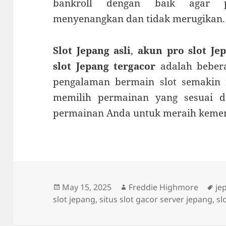
bankroll dengan baik agar p
menyenangkan dan tidak merugikan.
Slot Jepang asli
,
akun pro slot Je
slot Jepang tergacor
adalah beber
pengalaman bermain slot semakin
memilih permainan yang sesuai de
permainan Anda untuk meraih keme
Posted
Author
Ta
May 15, 2025
Freddie Highmore
je
on
slot jepang
,
situs slot gacor server jepang
,
sl