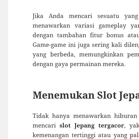
Jika Anda mencari sesuatu yan
menawarkan variasi gameplay yan
dengan tambahan fitur bonus ata
Game-game ini juga sering kali dilen
yang berbeda, memungkinkan pema
dengan gaya permainan mereka.
Menemukan Slot Jep
Tidak hanya menawarkan hiburan
mencari
slot Jepang tergacor
, ya
kemenangan tertinggi atau yang pa