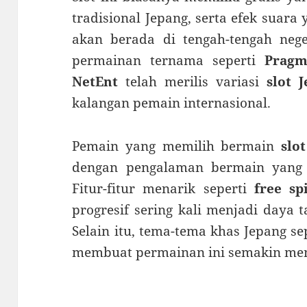
tradisional Jepang, serta efek sua
akan berada di tengah-tengah nege
permainan ternama seperti
Pragm
NetEnt
telah merilis variasi
slot 
kalangan pemain internasional.
Pemain yang memilih bermain
slo
dengan pengalaman bermain yang be
Fitur-fitur menarik seperti
free sp
progresif sering kali menjadi daya 
Selain itu, tema-tema khas Jepang se
membuat permainan ini semakin men