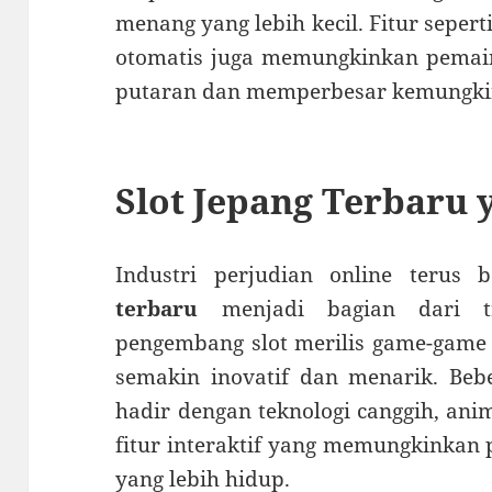
menang yang lebih kecil. Fitur sepert
otomatis juga memungkinkan pemai
putaran dan memperbesar kemungk
Slot Jepang Terbaru 
Industri perjudian online terus
terbaru
menjadi bagian dari tre
pengembang slot merilis game-game
semakin inovatif dan menarik. Be
hadir dengan teknologi canggih, ani
fitur interaktif yang memungkinka
yang lebih hidup.