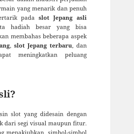
rmain yang menarik dan penuh
ertarik pada
slot Jepang asli
ta hadiah besar yang bisa
a akan membahas beberapa aspek
pang
,
slot Jepang terbaru
, dan
at meningkatkan peluang
sli?
n slot yang didesain dengan
 dari segi visual maupun fitur.
ang menakjubkan, simbol-simbol