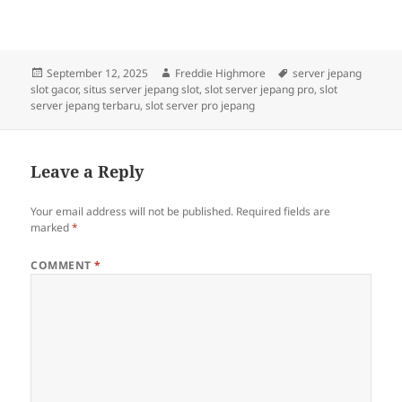
Posted
Author
Tags
September 12, 2025
Freddie Highmore
server jepang
on
slot gacor
,
situs server jepang slot
,
slot server jepang pro
,
slot
server jepang terbaru
,
slot server pro jepang
Leave a Reply
Your email address will not be published.
Required fields are
marked
*
COMMENT
*