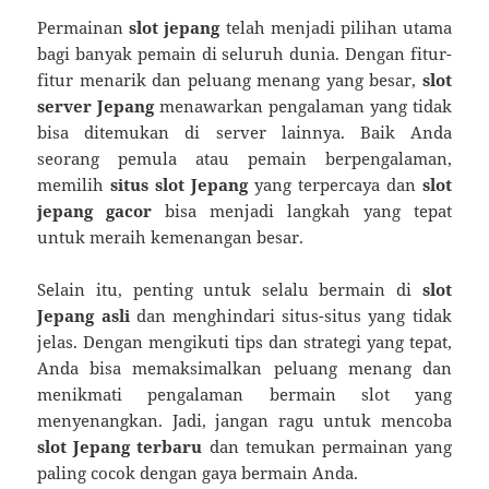
Permainan
slot jepang
telah menjadi pilihan utama
bagi banyak pemain di seluruh dunia. Dengan fitur-
fitur menarik dan peluang menang yang besar,
slot
server Jepang
menawarkan pengalaman yang tidak
bisa ditemukan di server lainnya. Baik Anda
seorang pemula atau pemain berpengalaman,
memilih
situs slot Jepang
yang terpercaya dan
slot
jepang gacor
bisa menjadi langkah yang tepat
untuk meraih kemenangan besar.
Selain itu, penting untuk selalu bermain di
slot
Jepang asli
dan menghindari situs-situs yang tidak
jelas. Dengan mengikuti tips dan strategi yang tepat,
Anda bisa memaksimalkan peluang menang dan
menikmati pengalaman bermain slot yang
menyenangkan. Jadi, jangan ragu untuk mencoba
slot Jepang terbaru
dan temukan permainan yang
paling cocok dengan gaya bermain Anda.