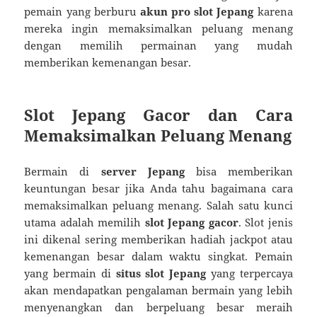
pemain yang berburu
akun pro slot Jepang
karena
mereka ingin memaksimalkan peluang menang
dengan memilih permainan yang mudah
memberikan kemenangan besar.
Slot Jepang Gacor dan Cara
Memaksimalkan Peluang Menang
Bermain di
server Jepang
bisa memberikan
keuntungan besar jika Anda tahu bagaimana cara
memaksimalkan peluang menang. Salah satu kunci
utama adalah memilih
slot Jepang gacor
. Slot jenis
ini dikenal sering memberikan hadiah jackpot atau
kemenangan besar dalam waktu singkat. Pemain
yang bermain di
situs slot Jepang
yang terpercaya
akan mendapatkan pengalaman bermain yang lebih
menyenangkan dan berpeluang besar meraih