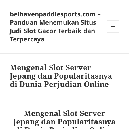
belhavenpaddlesports.com –
Panduan Menemukan Situs
Judi Slot Gacor Terbaik dan
MENU
Terpercaya
AND
WIDGETS
Mengenal Slot Server
Jepang dan Popularitasnya
di Dunia Perjudian Online
Mengenal Slot Server
Jepang dan Popularitasnya