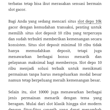
terbatas tetap bisa ikut merasakan sensasi bermain
slot gacor.
Bagi Anda yang sedang mencari situs
slot depo 10k
gacor dengan kemudahan transaksi, penting untuk
memilih situs slot deposit 10 ribu yang terpercaya
dan sudah terbukti memberikan kemenangan secara
konsisten. Situs slot deposit minimal 10 ribu tidak
hanya memudahkan deposit, tetapi juga
menawarkan berbagai bonus menarik dan
pelayanan maksimal bagi membernya. Slot depo 10
ribu menjadi solusi terbaik untuk menikmati
permainan tanpa harus mengeluarkan modal besar
namun tetap berpeluang meraih kemenangan besar.
Selain itu, slot 10000 juga menawarkan berbagai
jenis permainan menarik dengan tema yang
beragam. Mulai dari slot klasik hingga slot modern
dengan fitur-fitur canggih yang dapat menambah