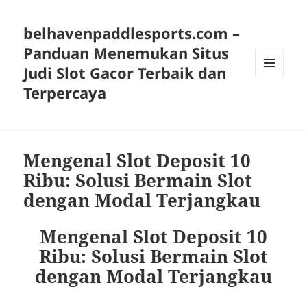
belhavenpaddlesports.com –
Panduan Menemukan Situs
Judi Slot Gacor Terbaik dan
MENU
Terpercaya
AND
WIDGETS
Mengenal Slot Deposit 10
Ribu: Solusi Bermain Slot
dengan Modal Terjangkau
Mengenal Slot Deposit 10
Ribu: Solusi Bermain Slot
dengan Modal Terjangkau