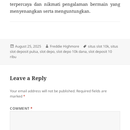
terpercaya dan nikmati pengalaman bermain yang
menyenangkan serta menguntungkan.
Posted
Author
Tags
August 25, 2025
Freddie Highmore
situs slot 10k
,
situs
on
slot deposit pulsa
,
slot depo
,
slot depo 10k dana
,
slot deposit 10
ribu
Leave a Reply
Your email address will not be published.
Required fields are
marked
*
COMMENT
*