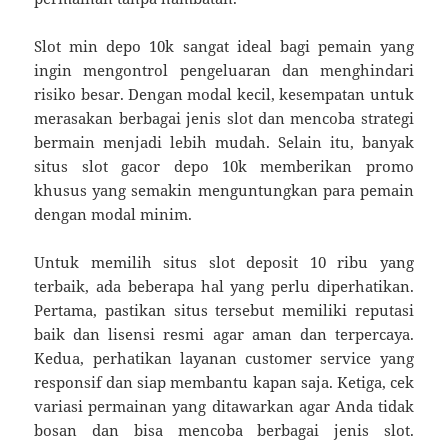
Slot min depo 10k sangat ideal bagi pemain yang
ingin mengontrol pengeluaran dan menghindari
risiko besar. Dengan modal kecil, kesempatan untuk
merasakan berbagai jenis slot dan mencoba strategi
bermain menjadi lebih mudah. Selain itu, banyak
situs slot gacor depo 10k memberikan promo
khusus yang semakin menguntungkan para pemain
dengan modal minim.
Untuk memilih situs slot deposit 10 ribu yang
terbaik, ada beberapa hal yang perlu diperhatikan.
Pertama, pastikan situs tersebut memiliki reputasi
baik dan lisensi resmi agar aman dan terpercaya.
Kedua, perhatikan layanan customer service yang
responsif dan siap membantu kapan saja. Ketiga, cek
variasi permainan yang ditawarkan agar Anda tidak
bosan dan bisa mencoba berbagai jenis slot.