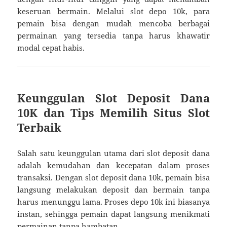
keseruan bermain. Melalui slot depo 10k, para
pemain bisa dengan mudah mencoba berbagai
permainan yang tersedia tanpa harus khawatir
modal cepat habis.
Keunggulan Slot Deposit Dana
10K dan Tips Memilih Situs Slot
Terbaik
Salah satu keunggulan utama dari slot deposit dana
adalah kemudahan dan kecepatan dalam proses
transaksi. Dengan slot deposit dana 10k, pemain bisa
langsung melakukan deposit dan bermain tanpa
harus menunggu lama. Proses depo 10k ini biasanya
instan, sehingga pemain dapat langsung menikmati
permainan tanpa hambatan.