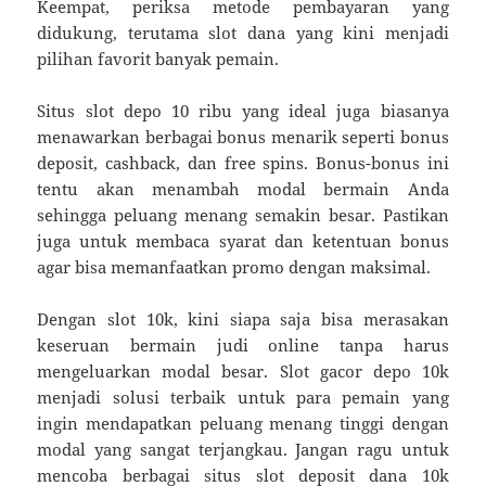
Keempat, periksa metode pembayaran yang
didukung, terutama slot dana yang kini menjadi
pilihan favorit banyak pemain.
Situs slot depo 10 ribu yang ideal juga biasanya
menawarkan berbagai bonus menarik seperti bonus
deposit, cashback, dan free spins. Bonus-bonus ini
tentu akan menambah modal bermain Anda
sehingga peluang menang semakin besar. Pastikan
juga untuk membaca syarat dan ketentuan bonus
agar bisa memanfaatkan promo dengan maksimal.
Dengan slot 10k, kini siapa saja bisa merasakan
keseruan bermain judi online tanpa harus
mengeluarkan modal besar. Slot gacor depo 10k
menjadi solusi terbaik untuk para pemain yang
ingin mendapatkan peluang menang tinggi dengan
modal yang sangat terjangkau. Jangan ragu untuk
mencoba berbagai situs slot deposit dana 10k