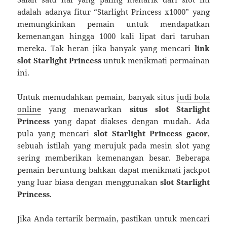
adalah adanya fitur “Starlight Princess x1000” yang
memungkinkan pemain untuk mendapatkan
kemenangan hingga 1000 kali lipat dari taruhan
mereka. Tak heran jika banyak yang mencari
link
slot Starlight Princess
untuk menikmati permainan
ini.
Untuk memudahkan pemain, banyak situs
judi bola
online
yang menawarkan
situs slot Starlight
Princess
yang dapat diakses dengan mudah. Ada
pula yang mencari
slot Starlight Princess gacor
,
sebuah istilah yang merujuk pada mesin slot yang
sering memberikan kemenangan besar. Beberapa
pemain beruntung bahkan dapat menikmati jackpot
yang luar biasa dengan menggunakan
slot Starlight
Princess
.
Jika Anda tertarik bermain, pastikan untuk mencari