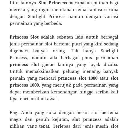
fitur lainnya.
Slot Princess
merupakan pilihan bagi
mereka yang ingin menikmati tema fantasi serupa
dengan Starlight Princess namun dengan variasi
permainan yang berbeda.
Princess Slot
adalah sebutan lain untuk berbagai
jenis permainan slot bertema putri yang kini sedang
digemari banyak orang. Tak hanya Starlight
Princess, namun ada berbagai jenis permainan
princess slot gacor
lainnya yang layak dicoba.
Untuk memaksimalkan peluang menang, banyak
pemain yang mencari
princess slot 1000
atau
slot
princess 1000
, yang merujuk pada permainan yang
dapat memberikan kemenangan hingga seribu kali
lipat dari taruhan awal.
Bagi Anda yang suka dengan mesin slot bertema
magis dan penuh kejutan,
slot princess
adalah
pilihan yang tepat. Terlepas dari jenis mesin slot