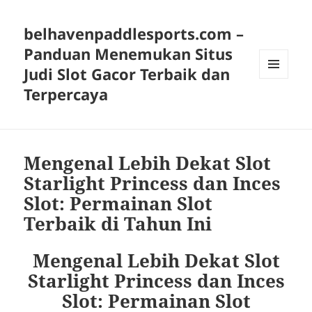
belhavenpaddlesports.com –
Panduan Menemukan Situs
Judi Slot Gacor Terbaik dan
MENU
Terpercaya
AND
WIDGETS
Mengenal Lebih Dekat Slot
Starlight Princess dan Inces
Slot: Permainan Slot
Terbaik di Tahun Ini
Mengenal Lebih Dekat Slot
Starlight Princess dan Inces
Slot: Permainan Slot