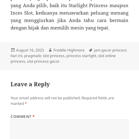
yang Anda pilih, baik itu Starlight Princess maupun
Inces Slot, keduanya menawarkan peluang menang
yang menggiurkan jika Anda tahu cara bermain
dengan bijak dan memilih mesin yang tepat.
Posted
Author
Tags
August 16, 2025
Freddie Highmore
jam gacor princess
on
hari ini
,
pragmatic slot princess
,
princess starlight
,
slot online
princess
,
slot princess gacor
Leave a Reply
Your email address will not be published.
Required fields are
marked
*
COMMENT
*