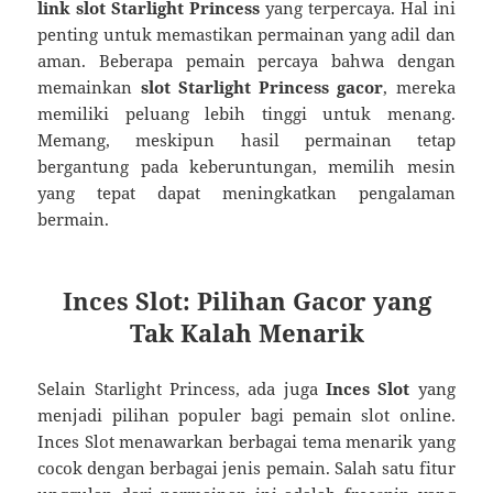
link slot Starlight Princess
yang terpercaya. Hal ini
penting untuk memastikan permainan yang adil dan
aman. Beberapa pemain percaya bahwa dengan
memainkan
slot Starlight Princess gacor
, mereka
memiliki peluang lebih tinggi untuk menang.
Memang, meskipun hasil permainan tetap
bergantung pada keberuntungan, memilih mesin
yang tepat dapat meningkatkan pengalaman
bermain.
Inces Slot: Pilihan Gacor yang
Tak Kalah Menarik
Selain Starlight Princess, ada juga
Inces Slot
yang
menjadi pilihan populer bagi pemain slot online.
Inces Slot menawarkan berbagai tema menarik yang
cocok dengan berbagai jenis pemain. Salah satu fitur