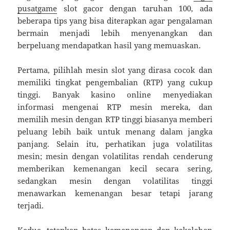
pusatgame
slot gacor dengan taruhan 100, ada
beberapa tips yang bisa diterapkan agar pengalaman
bermain menjadi lebih menyenangkan dan
berpeluang mendapatkan hasil yang memuaskan.
Pertama, pilihlah mesin slot yang dirasa cocok dan
memiliki tingkat pengembalian (RTP) yang cukup
tinggi. Banyak kasino online menyediakan
informasi mengenai RTP mesin mereka, dan
memilih mesin dengan RTP tinggi biasanya memberi
peluang lebih baik untuk menang dalam jangka
panjang. Selain itu, perhatikan juga volatilitas
mesin; mesin dengan volatilitas rendah cenderung
memberikan kemenangan kecil secara sering,
sedangkan mesin dengan volatilitas tinggi
menawarkan kemenangan besar tetapi jarang
terjadi.