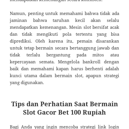
Namun, penting untuk memahami bahwa tidak ada
jaminan bahwa taruhan kecil akan selalu
mendapatkan kemenangan. Mesin slot bersifat acak
dan tidak mengikuti pola tertentu yang bisa
diprediksi. Oleh karena itu, pemain disarankan
untuk tetap bermain secara bertanggung jawab dan
tidak terlalu bergantung pada mitos atau
kepercayaan semata. Mengelola bankroll dengan
baik dan memahami kapan harus berhenti adalah
kunci utama dalam bermain slot, apapun strategi
yang digunakan.
Tips dan Perhatian Saat Bermain
Slot Gacor Bet 100 Rupiah
Bagi Anda yang ingin mencoba strategi link
login