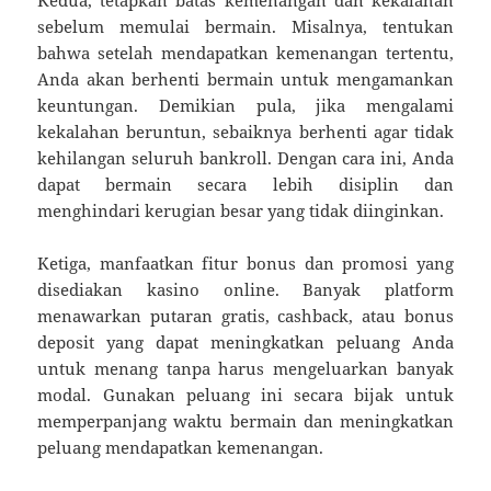
Kedua, tetapkan batas kemenangan dan kekalahan
sebelum memulai bermain. Misalnya, tentukan
bahwa setelah mendapatkan kemenangan tertentu,
Anda akan berhenti bermain untuk mengamankan
keuntungan. Demikian pula, jika mengalami
kekalahan beruntun, sebaiknya berhenti agar tidak
kehilangan seluruh bankroll. Dengan cara ini, Anda
dapat bermain secara lebih disiplin dan
menghindari kerugian besar yang tidak diinginkan.
Ketiga, manfaatkan fitur bonus dan promosi yang
disediakan kasino online. Banyak platform
menawarkan putaran gratis, cashback, atau bonus
deposit yang dapat meningkatkan peluang Anda
untuk menang tanpa harus mengeluarkan banyak
modal. Gunakan peluang ini secara bijak untuk
memperpanjang waktu bermain dan meningkatkan
peluang mendapatkan kemenangan.