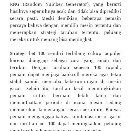
RNG (Random Number Generator), yang berarti
hasilnya sepenuhnya acak dan tidak bisa diprediksi
secara pasti. Meski demikian, beberapa pemain
percaya bahwa dengan memilih mesin tertentu dan
menerapkan strategi taruhan tertentu, peluang
mereka untuk menang bisa meningkat.
Strategi bet 100 sendiri terbilang cukup populer
karena dianggap sebagai cara yang aman dan
terukur. Dengan taruhan sebesar 100 rupiah,
pemain dapat menjaga bankroll mereka agar tetap
stabil sambil mencoba keberuntungan di mesin
gacor. Selain itu, taruhan kecil memungkinkan
pemain untuk bermain lebih lama dan
memanfaatkan periode di mana mesin sedang
memberikan kemenangan secara beruntun. Banyak
pemain menganggap bahwa kombinasi mesin gacor
dan taruhan bet 100 dapat meningkatkan peluang
mendapatkan kemenangan secara konsisten.