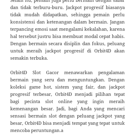
Selain itu, pemain juga perlu bermain dengan sabar
dan tidak terburu-buru. Jackpot progresif biasanya
tidak mudah didapatkan, sehingga pemain perlu
konsistensi dan ketenangan dalam bermain. Jangan
terpancing emosi saat mengalami kekalahan, karena
hal tersebut justru bisa membuat modal cepat habis.
Dengan bermain secara disiplin dan fokus, peluang
untuk meraih jackpot progresif di Orbit4D akan
semakin terbuka.
Orbit4D Slot Gacor menawarkan pengalaman
bermain yang seru dan menguntungkan. Dengan
koleksi game hot, sistem yang fair, dan jackpot
progresif terbesar, Orbit4D menjadi pilihan tepat
bagi pecinta slot online yang ingin meraih
kemenangan besar. Jadi, bagi Anda yang mencari
sensasi bermain slot dengan peluang jackpot yang
besar, Orbit4D bisa menjadi tempat yang tepat untuk
mencoba peruntungan.a