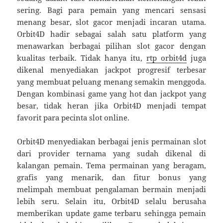
sering. Bagi para pemain yang mencari sensasi
menang besar, slot gacor menjadi incaran utama.
Orbit4D hadir sebagai salah satu platform yang
menawarkan berbagai pilihan slot gacor dengan
kualitas terbaik. Tidak hanya itu,
rtp orbit4d
juga
dikenal menyediakan jackpot progresif terbesar
yang membuat peluang menang semakin menggoda.
Dengan kombinasi game yang hot dan jackpot yang
besar, tidak heran jika Orbit4D menjadi tempat
favorit para pecinta slot online.
Orbit4D menyediakan berbagai jenis permainan slot
dari provider ternama yang sudah dikenal di
kalangan pemain. Tema permainan yang beragam,
grafis yang menarik, dan fitur bonus yang
melimpah membuat pengalaman bermain menjadi
lebih seru. Selain itu, Orbit4D selalu berusaha
memberikan update game terbaru sehingga pemain