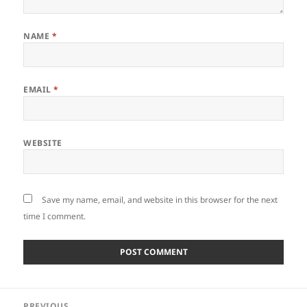
NAME
*
EMAIL
*
WEBSITE
Save my name, email, and website in this browser for the next
time I comment.
Post
PREVIOUS