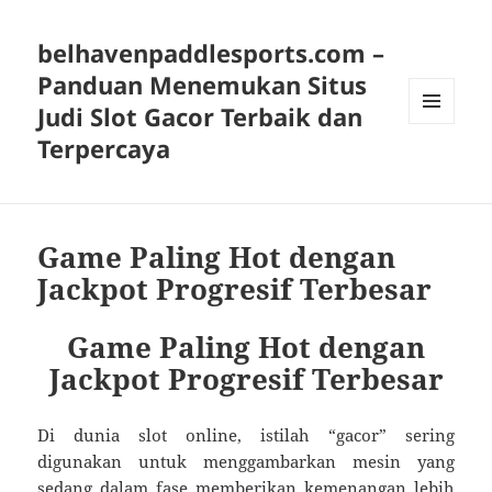
belhavenpaddlesports.com –
Panduan Menemukan Situs
Judi Slot Gacor Terbaik dan
MENU
Terpercaya
AND
WIDGETS
Game Paling Hot dengan
Jackpot Progresif Terbesar
Game Paling Hot dengan
Jackpot Progresif Terbesar
Di dunia slot online, istilah “gacor” sering
digunakan untuk menggambarkan mesin yang
sedang dalam fase memberikan kemenangan lebih